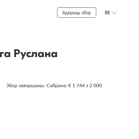
Адкрыць збор
BE
га Руслана
Збор завершаны. Сабрана: € 1 744 з 2 000