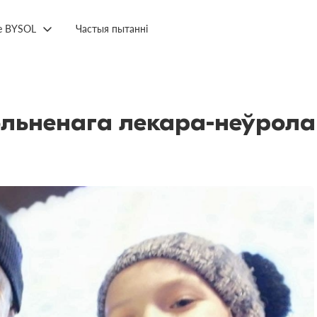
е BYSOL
Частыя пытанні
ольненага лекара-неўрола