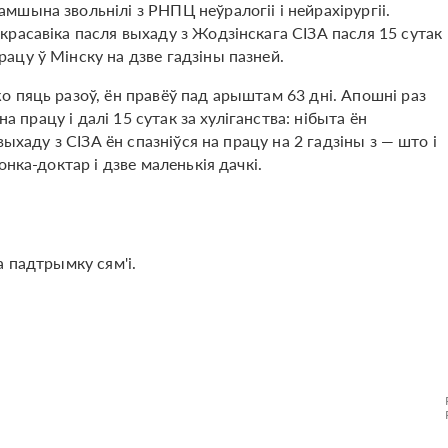
шына звольнілі з РНПЦ неўралогіі і нейрахірургіі.
расавіка пасля выхаду з Жодзінскага СІЗА пасля 15 сутак
цу ў Мінску на дзве гадзіны пазней.
 пяць разоў, ён правёў пад арыштам 63 дні. Апошні раз
а працу і далі 15 сутак за хуліганства: нібыта ён
ыхаду з СІЗА ён спазніўся на працу на 2 гадзіны з — што і
нка-доктар і дзве маленькія дачкі.
а падтрымку сям'і.