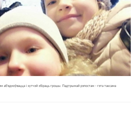
м аб'ядноўвацца і хутчэй збіраць грошы. Падтрымай рэпостам - гэта таксама