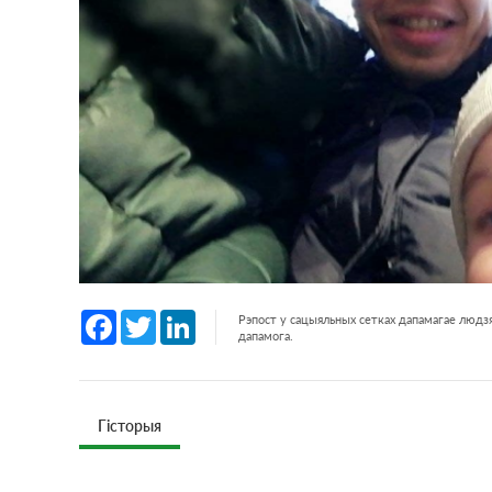
Facebook
Twitter
LinkedIn
Рэпост у сацыяльных сетках дапамагае людзя
дапамога.
Гісторыя