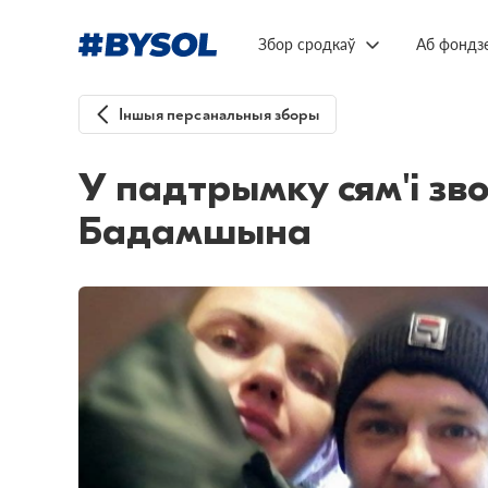
Збор сродкаў
Аб фондз
Іншыя персанальныя зборы
У падтрымку сям'і зв
Бадамшына