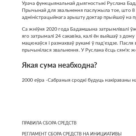
Урача функцыянальнай дыягностыкі Руслана Бадам
Прычынай для звальнення паслужыла тое, што 8 к
адміністрацыйнага арышту доктар прыйшоў на пра
Са жніўня 2020 года Бадамшына затрымлівалі ўжо
яго затрымалі 24 сакавіка, калі ён выйшаў з дому н
мацюкаўся і размахваў рукамі ў пад'ездзе. Пасля в
прычынілася звальнення. У Руслана ёсць сям'я: жо
Якая сума неабходна?
2000 еўра -Сабраныя сродкі будуць накіраваны н
ПРАВИЛА СБОРА СРЕДСТВ
РЕГЛАМЕНТ СБОРА СРЕДСТВ НА ИНИЦИАТИВЫ