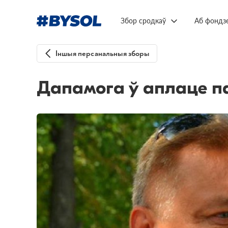
Збор сродкаў
Аб фондз
Іншыя персанальныя зборы
Дапамога ў аплаце п