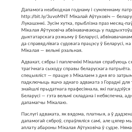
Дапамога неабходная годнаму і сумленнаму патр
http://bit.ly/3uvoMNT Мікалай Аўтуховіч — белару
Лукашэнкі. Зусім хутка, прыблізна праз месяц-па
Мікалая Аўтуховіча абвінавачваюць у падрыхтоў
дыктатарскага рэжыму ў Беларусі, абвінавачан
да справядлівага судовага працэсу ў Беларусі, на
Мікалая — вельмі рэальная.
Адвакат, сябры і паплечнікі Мікалая спрабуюць 
трагічнага сыходу справы беларускага патрыёта.
спецыяліст — працуе з Мікалаем з дня яго затры
падключыць яшчэ аднаго адваката з Горадні для т
знайшлі прыдатнага прафесіянала, які пагадзіўся
Беларусі — гэта вельмі складана і небяспечна, 
дапамагчы Мікалаю.
Паслугі адваката, як вядома, платныя, а ў дадзена
дапамогай сяброў, спраўляліся самі, але цяпер 
аплату абароны Мікалая Аўтуховіча ў судзе. Ням