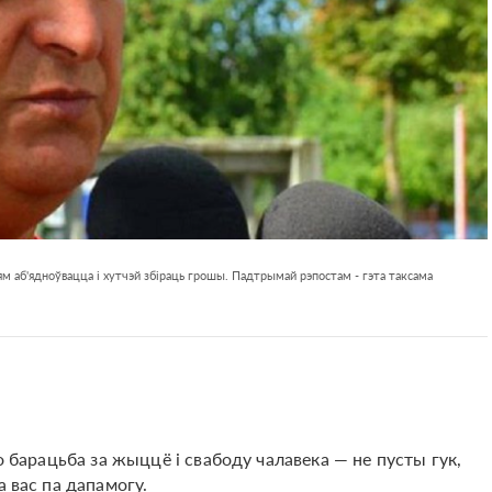
м аб'ядноўвацца і хутчэй збіраць грошы. Падтрымай рэпостам - гэта таксама
о барацьба за жыццё і свабоду чалавека — не пусты гук,
а вас па дапамогу.