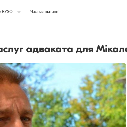
е BYSOL
Частыя пытанні
аслуг адваката для Мікал