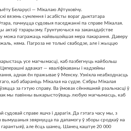
ыёту Беларусі — Мікалаю Аўтуховічу.
скі вязень сумлення і асабісты вораг дыктатара
ўтара, пачнуцца судовыя паседжанні па справе Мікалая.
цы актаў тэрарызму. Грунтуючыся на заканадаўстве
аму можа пагражаць найвышэйшая мера пакарання. Даверу
 жаль, няма. Пагроза не толькі свабодзе, але і жыццю
скарыстаць усе магчымасці, каб пазбегнуць найбольш
 Цяперашні адвакат — кваліфікаваны і надзейны
мання, аднак ён пражывае ў Менску. Узнікла неабходнасць
аго, каб абараніць Мікалая на судзе. Сябры Мікалая
 ўзяцца за гэтую справу. Ва ўмовах сённяшняй рэальнасці ў
аднак мы павінны выкарыстоўваць любую магчымасць, каб
й судовай справе яшчэ і дарагія. Да гэтага часу мы, з
мы вымушаныя звярнуцца па дапамогу ў зборы сродкаў на
а гарантыяў, але ёсць шанец. Шанец каштуе 20 000