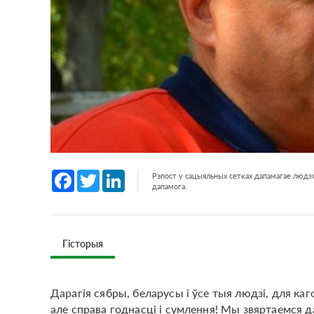
Facebook
Twitter
LinkedIn
Рэпост у сацыяльных сетках дапамагае людзя
дапамога.
Гісторыя
Дарагія сябры, беларусы і ўсе тыя людзі, для каг
але справа годнасці і сумлення! Мы звяртаемся д