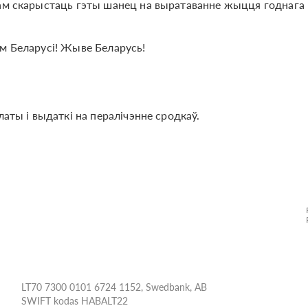
нам скарыстаць гэты шанец на выратаванне жыцця годнага
м Беларусі! Жыве Беларусь!
латы і выдаткі на пералічэнне сродкаў.
LT70 7300 0101 6724 1152, Swedbank, AB
SWIFT kodas HABALT22