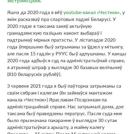
экстрэмісцкімі
.
Яшчэ да 2020 года я вёў
youtube-канал «Честнок»
, у
якім расказваў пра спартовыя падзеі Беларусі. У
2020 годзе я таксама заняў актыўную
грамадзянскую пазіцыю наконт выбараў і
падтрымаў мірныя пратэсты. У лістападзе 2020
года ўпершыню быў затрыманы за ўдзел у мітынгу,
але пасля 15 гадзін у РУУС быў адпушчаны. У канцы
2020 года адбыўся суд па адміністратыўнай справе,
я атрымаў штраф у выглядзе 30 базавых велічыняў
(810 беларускіх рублёў).
3 чэрвеня 2021 года я быў паўторна затрыманы са
сваім сябрам і калегам (ён займаўся мантажом
канала «Честнок») Яраславам Пісарэнкам па
адміністрацыйнай справе. Нас затрымалі дома, дзе
таксама быў праведзены ператрус. Пасля суда мне
было прызначана пакаранне ў выглядзе 30 сутак
адміністратыўнага арышту, а майму калегу
Яраславу — 15 сутак. Пасля 15 сутак мой калега