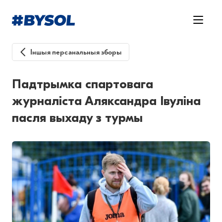
Іншыя персанальныя зборы
Падтрымка спартовага
журналіста Аляксандра Івуліна
пасля выхаду з турмы