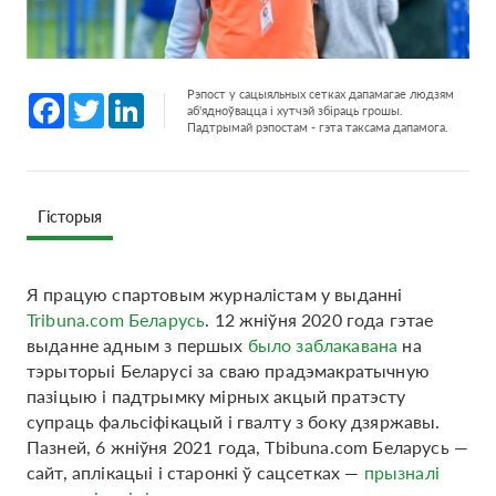
Рэпост у сацыяльных сетках дапамагае людзям
Facebook
Twitter
LinkedIn
аб'ядноўвацца і хутчэй збіраць грошы.
Падтрымай рэпостам - гэта таксама дапамога.
Гісторыя
Я працую спартовым журналістам у выданні
Tribuna.com Беларусь
. 12 жніўня 2020 года гэтае
выданне адным з першых
было заблакавана
на
тэрыторыі Беларусі за сваю прадэмакратычную
пазіцыю і падтрымку мірных акцый пратэсту
супраць фальсіфікацый і гвалту з боку дзяржавы.
Пазней, 6 жніўня 2021 года, Tbibuna.com Беларусь —
сайт, аплікацыі і старонкі ў сацсетках —
прызналі