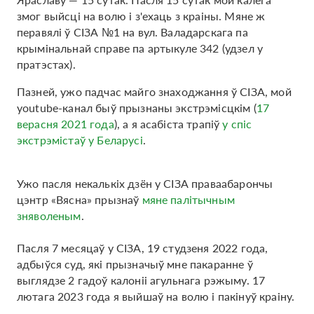
змог выйсці на волю і з'ехаць з краіны. Мяне ж
перавялі ў СІЗА №1 на вул. Валадарскага па
крымінальнай справе па артыкуле 342 (удзел у
пратэстах).
Пазней, ужо падчас майго знаходжання ў СІЗА, мой
youtube-канал быў прызнаны экстрэмісцкім (
17
верасня 2021 года
), а я асабіста трапіў
у спіс
экстрэмістаў у Беларусі
.
Ужо пасля некалькіх дзён у СІЗА праваабарончы
цэнтр «Вясна» прызнаў
мяне палітычным
зняволеным
.
Пасля 7 месяцаў у СІЗА, 19 студзеня 2022 года,
адбыўся суд, які прызначыў мне пакаранне ў
выглядзе 2 гадоў калоніі агульнага рэжыму. 17
лютага 2023 года я выйшаў на волю і пакінуў краіну.