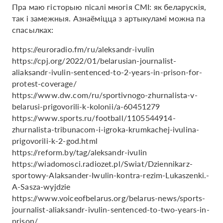
Пра маю гісторыю пісалі многія СМІ: як беларускія,
так і замежныя. Азнаёміцца з артыкуламі можна па
спасылках:
https://euroradio.fm/ru/aleksandr-ivulin
https://cpj.org/2022/01/belarusian-journalist-
aliaksandr-ivulin-sentenced-to-2-years-in-prison-for-
protest-coverage/
https://www.dw.com/ru/sportivnogo-zhurnalista-v-
belarusi-prigovorili-k-kolonii/a-60451279
https://www.sports.ru/football/1105544914-
zhurnalista-tribunacom-i-igroka-krumkachej-ivulina-
prigovorili-k-2-god.html
https://reform.by/tag/aleksandr-ivulin
https://wiadomosci.radiozet.pl/Swiat/Dziennikarz-
sportowy-Alaksander-Iwulin-kontra-rezim-Lukaszenki.-
A-Sasza-wyjdzie
https://www.voiceofbelarus.org/belarus-news/sports-
journalist-aliaksandr-ivulin-sentenced-to-two-years-in-
prison/