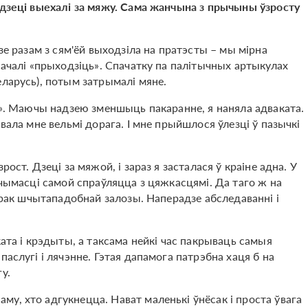
 дзеці выехалі за мяжу. Сама жанчына з прычыны ўзросту
зе разам з сям'ёй выходзіла на пратэсты – мы мірна
пачалі «прыходзіць». Спачатку па палітычных артыкулах
еларусь), потым затрымалі мяне.
іі». Маючы надзею зменшыць пакаранне, я наняла адваката.
вала мне вельмі дорага. І мне прыйшлося ўлезці ў пазычкі
ост. Дзеці за мяжой, і зараз я засталася ў краіне адна. У
гчымасці самой спраўляцца з цяжкасцямі. Да таго ж на
а рак шчытападобнай залозы. Наперадзе абследаванні і
ката і крэдыты, а таксама нейкі час пакрываць самыя
аслугі і лячэнне. Гэтая дапамога патрэбна хаця б на
у.
у, хто адгукнецца. Нават маленькі ўнёсак і проста ўвага