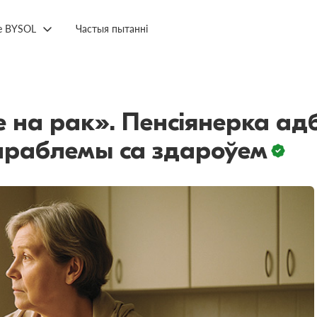
е BYSOL
Частыя пытанні
е на рак». Пенсіянерка а
лі праблемы са здароўем