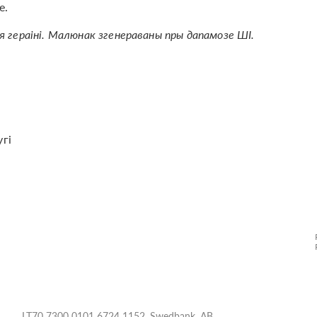
е.
мя гераіні. Малюнак згенераваны пры дапамозе ШІ.
гі
LT70 7300 0101 6724 1152, Swedbank, AB