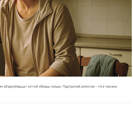
м аб'ядноўвацца і хутчэй збіраць грошы. Падтрымай рэпостам - гэта таксама