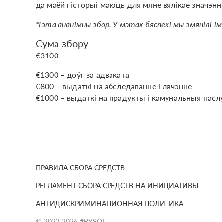
да маёй гісторыі маюць для мяне вялікае значэнн
*Гэта ананімны збор. У мэтах бяспекі мы змянілі і
Сума збору
€3100
€1300 – доўг за адваката
€800 – выдаткі на абследаванне і лячэнне
€1000 – выдаткі на прадукты і камунальныя паслу
ПРАВИЛА СБОРА СРЕДСТВ
РЕГЛАМЕНТ СБОРА СРЕДСТВ НА ИНИЦИАТИВЫ
АНТИДИСКРИМИНАЦИОННАЯ ПОЛИТИКА
© 2020-2026 #BYSOL