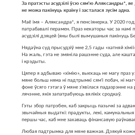
За пратэсты асудзілі ўсю сям'ю Аляксандры*, яе
не можа пакінуць краіну і засталася зусім адна.
Маё імя – Аляксандра*, я пенсіянерка. У 2020 год
патрабавалі перамен. Праз некаторы час за намі 
асудзілі дзяцей (яны былі вымушаныя пакінуць Б
Нядаўна суд прысудзіў мне 2,5 гады «хатняй хім
На жаль, гэта не змяніла рашэнне суда, але кашта
і крэдыты.
Цяпер я адбываю «хімію», выехаць не магу праз узр
мяне больш няма ні падтрымкі сям'і побач, ні ма
фоне ўсяго гэтага ў мяне з'явілася падазрэнне н
лячэнне, якія запатрабуюць вялікіх сродкаў.
Гэты збор патрэбен, каб закрыць пазычкі за адва
звычайныя выдаткі: прадукты, лекі, камунальныя п
першы час, каб мне захаваць фінансавую раўнаваг
Любая падтрымка для мяне важная. Дзякуй кожнам