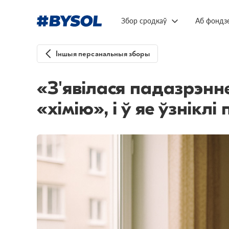
Збор сродкаў
Аб фондз
Іншыя персанальныя зборы
«З'явілася падазрэнн
«хімію», і ў яе ўзнік