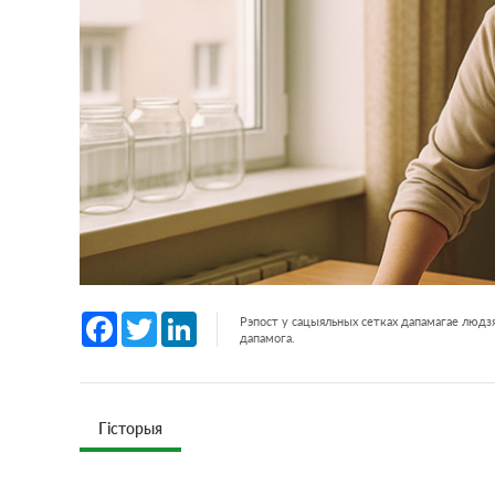
Facebook
Twitter
LinkedIn
Рэпост у сацыяльных сетках дапамагае людзя
дапамога.
Гісторыя