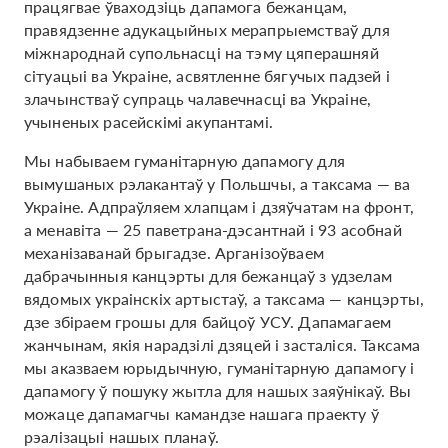
працягвае ўваходзіць дапамога бежанцам,
правядзенне адукацыйных мерапрыемстваў для
міжнароднай супольнасці на тэму цяперашняй
сітуацыі ва Украіне, асвятленне бягучых падзей і
злачынстваў супраць чалавечнасці ва Украіне,
учыненых расейскімі акупантамі.
Мы набываем гуманітарную дапамогу для
вымушаных рэлакантаў у Польшчы, а таксама — ва
Украіне. Адпраўляем хлапцам і дзяўчатам на фронт,
а менавіта — 25 паветрана-дэсантнай і 93 асобнай
механізаванай брыгадзе. Арганізоўваем
дабрачынныя канцэрты для бежанцаў з удзелам
вядомых украінскіх артыстаў, а таксама — канцэрты,
дзе збіраем грошы для байцоў УСУ. Дапамагаем
жанчынам, якія нарадзілі дзяцей і засталіся. Таксама
мы аказваем юрыдычную, гуманітарную дапамогу і
дапамогу ў пошуку жытла для нашых заяўнікаў. Вы
можаце дапамагчы камандзе нашага праекту ў
рэалізацыі нашых планаў.