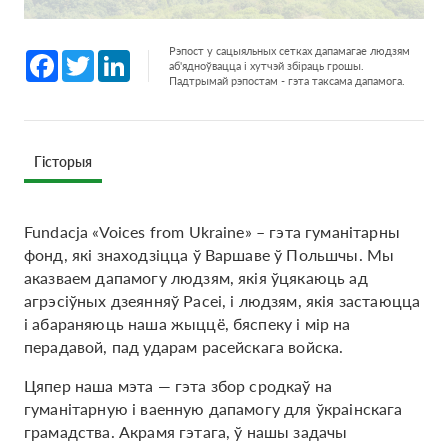
Рэпост у сацыяльных сетках дапамагае людзям
Facebook
Twitter
LinkedIn
аб'ядноўвацца і хутчэй збіраць грошы.
Падтрымай рэпостам - гэта таксама дапамога.
Гісторыя
Fundacja «Voices from Ukraine» – гэта гуманітарны
фонд, які знаходзіцца ў Варшаве ў Польшчы. Мы
аказваем дапамогу людзям, якія ўцякаюць ад
агрэсіўных дзеянняў Расеі, і людзям, якія застаюцца
і абараняюць наша жыццё, бяспеку і мір на
перадавой, пад ударам расейскага войска.
Цяпер наша мэта — гэта збор сродкаў на
гуманітарную і ваенную дапамогу для ўкраінскага
грамадства. Акрамя гэтага, ў нашы задачы