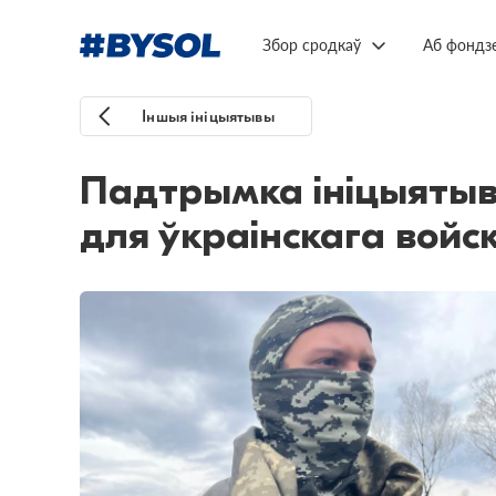
Збор сродкаў
Аб фондз
Іншыя ініцыятывы
Падтрымка ініцыятыв
для ўкраінскага войс