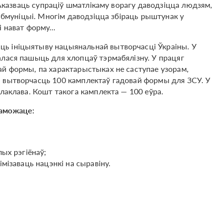
. Аказваць супраціў шматлікаму ворагу даводзіцца людзям,
 абмуніцыі. Многім даводзіцца збіраць рыштунак у
і нават форму…
ь ініцыятыву нацыянальнай вытворчасці Ўкраіны. У
алася пашыць для хлопцаў тэрмабялізну. У працяг
ай формы, па характарыстыках не саступае узорам,
 вытворчасць 100 камплектаў гадовай формы для ЗСУ. У
лаклава. Кошт такога камплекта — 100 еўра.
паможаце:
ых рэгіёнаў;
мізаваць нацэнкі на сыравіну.