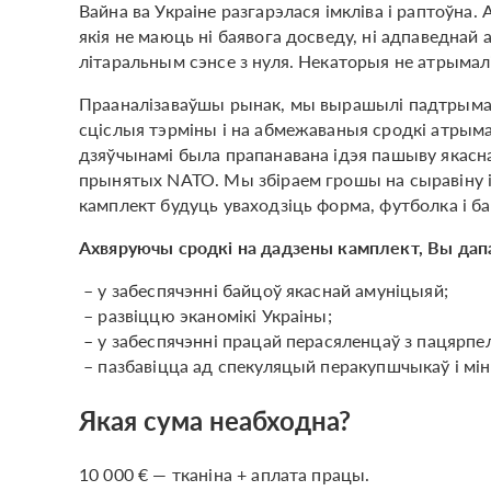
Вайна ва Украіне разгарэлася імкліва і раптоўна
якія не маюць ні баявога досведу, ні адпаведнай
літаральным сэнсе з нуля. Некаторыя не атрымал
Прааналізаваўшы рынак, мы вырашылі падтрымац
сціслыя тэрміны і на абмежаваныя сродкі атрым
дзяўчынамі была прапанавана ідэя пашыву якасн
прынятых NATO. Мы збіраем грошы на сыравіну і
камплект будуць уваходзіць форма, футболка і ба
Ахвяруючы сродкі на дадзены камплект, Вы да
– у забеспячэнні байцоў якаснай амуніцыяй;
– развіццю эканомікі Украіны;
– у забеспячэнні працай перасяленцаў з пацярпел
– пазбавіцца ад спекуляцый перакупшчыкаў і міні
Якая сума неабходна?
10 000 € — тканіна + аплата працы.