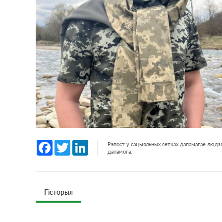
Facebook
Twitter
LinkedIn
Рэпост у сацыяльных сетках дапамагае людзя
дапамога.
Гісторыя