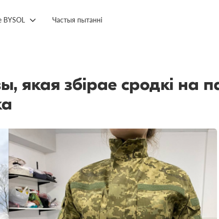
е BYSOL
Частыя пытанні
ы, якая збірае сродкі на
ка