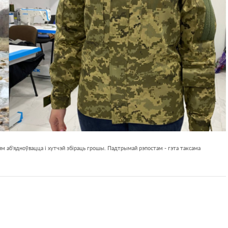
м аб'ядноўвацца і хутчэй збіраць грошы. Падтрымай рэпостам - гэта таксама