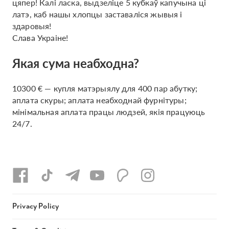
цяпер! Калі ласка, выдзеліце 5 кубкаў капучына ці
латэ, каб нашы хлопцы заставаліся жывыя і
здаровыя!
Слава Украіне!
Якая сума неабходна?
10300 € — купля матэрыялу для 400 пар абутку;
аплата скуры; аплата неабходнай фурнітуры;
мінімальная аплата працы людзей, якія працуюць
24/7.
Privacy Policy