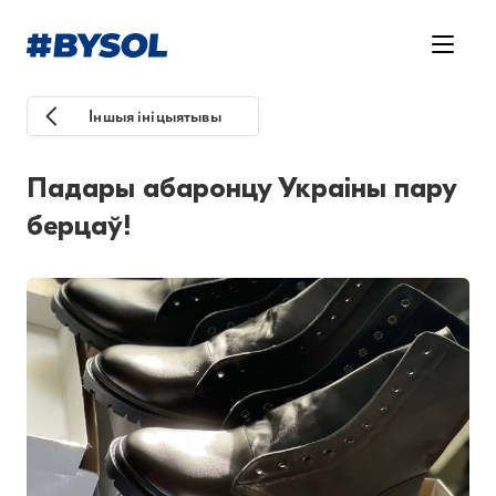
Іншыя ініцыятывы
Падары абаронцу Украіны пару
берцаў!