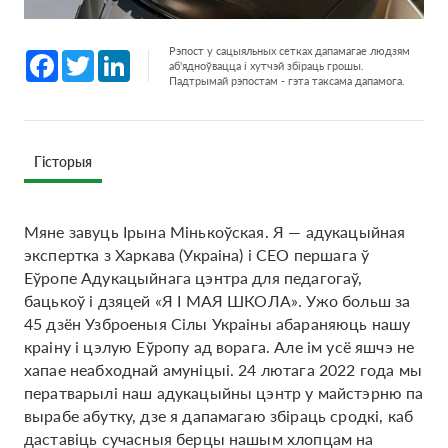
Рэпост у сацыяльных сетках дапамагае людзям
Facebook
Twitter
LinkedIn
аб'ядноўвацца і хутчэй збіраць грошы.
Падтрымай рэпостам - гэта таксама дапамога.
Гісторыя
Мяне завуць Ірына Мінькоўская. Я — адукацыйная
экспертка з Харкава (Украіна) і CEO першага ў
Еўропе Адукацыйнага цэнтра для педагогаў,
бацькоў і дзяцей «Я І МАЯ ШКОЛА». Ужо больш за
45 дзён Узброеныя Сілы Украіны абараняюць нашу
краіну і цэлую Еўропу ад ворага. Але ім усё яшчэ не
хапае неабходнай амуніцыі. 24 лютага 2022 года мы
ператварылі наш адукацыйны цэнтр у майстэрню па
вырабе абутку, дзе я дапамагаю збіраць сродкі, каб
даставіць сучасныя берцы нашым хлопцам на