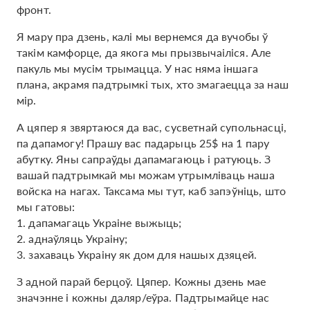
фронт.
Я мару пра дзень, калі мы вернемся да вучобы ў
такім камфорце, да якога мы прызвычаіліся. Але
пакуль мы мусім трымацца. У нас няма іншага
плана, акрамя падтрымкі тых, хто змагаецца за наш
мір.
А цяпер я звяртаюся да вас, сусветнай супольнасці,
па дапамогу! Прашу вас падарыць 25$ на 1 пару
абутку. Яны сапраўды дапамагаюць і ратуюць. З
вашай падтрымкай мы можам утрымліваць наша
войска на нагах. Таксама мы тут, каб запэўніць, што
мы гатовы:
1. дапамагаць Украіне выжыць;
2. аднаўляць Украіну;
3. захаваць Украіну як дом для нашых дзяцей.
З адной парай берцоў. Цяпер. Кожны дзень мае
значэнне і кожны даляр/еўра. Падтрымайце нас