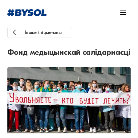
Іншыя ініцыятывы
Фонд медыцынскай салідарнасці