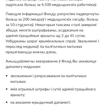
падпісала больш за 4.500 медыцынскіх работнікаў.
Паводле інфармацыі Фонду, рэпрэсіям падвергнуты
больш за 200 лекараў і медыцынскіх сясцёр, больш
за 50 студэнтаў. Некаторыя таксама сталі ахвярамі
збіцця, многія аштрафаваны, асуджаныя на
адміністрацыйныя арышты ад 3 да 45 сутак.
Узбуджаны шэраг крымінальных спраў. Звальненні і
пераслед медыкаў па палітычных матывах
працягваюцца кожны дзень.
Ажыццяўляючы ахвяраванне ў Фонд Вы аказваеце
дапамогу медыкам:
звольненым і рэпрэсаваным па палітычных
матывах;
якія атрымалі штрафы і суткі адміністрацыйнага
арышту;
на аказанне юрыдычнай дапамогі;