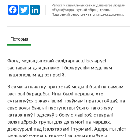
Рэпост у сацыяльных сетках дапамагае людзям
Facebook
Twitter
LinkedIn
аб'ядноўвацца і хутчэй збіраць грошы.
Падтрымай рэпостам - гэта таксама дапамога.
Гісторыя
Фонд медыцынскай салідарнасці Беларусі
заснаваны для дапамогі беларускім медыкам
пацярпелым ад рэпрэсій.
З самага пачатку пратэстаў медыкі былі на самым
вастрыі барацьбы. Яны былі першыя, хто
сутыкнуўся з жахлівымі траўмамі пратэстоўцаў, на
свае вочы бачылі наступствы ўсяго таго жаху
катаванняў і здзекаў з боку сілавікоў, стваралі
валанцёрскія групы для дапамогі на маршах,
дзяжурылі пад ізалятарамі і турмамі. Адкрыты ліст
медыкаў супраць гвалту і за новыя выбары