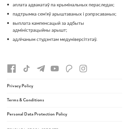
аплата адвакатаў па крымінальных пераследах;
падтрымка сем'яў арыштаваных і рэпрэсаваных;
выплата кампенсацый за адбыты
адміністрацыйны арышт;
адлічаным студэнтам медуніверсітэтаў.
Privacy Policy
Terms & Conditions
Personal Data Protection Policy