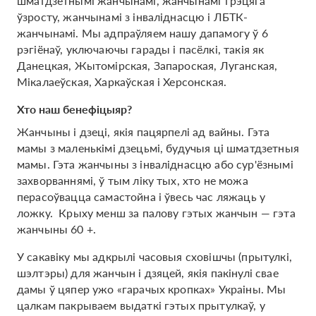
шматдзетнымі жанчынамі, жанчынамі трэцяга
ўзросту, жанчынамі з інваліднасцю і ЛБТК-
жанчынамі. Мы адпраўляем нашу дапамогу ў 6
рэгіёнаў, уключаючы гарады і пасёлкі, такія як
Данецкая, Жытомірская, Запароская, Луганская,
Мікалаеўская, Харкаўская і Херсонская.
Хто наш бенефіцыяр?
Жанчыны і дзеці, якія пацярпелі ад вайны. Гэта
мамы з маленькімі дзецьмі, будучыя ці шматдзетныя
мамы. Гэта жанчыны з інваліднасцю або сур'ёзнымі
захворваннямі, ў тым ліку тых, хто не можа
перасоўвацца самастойна і ўвесь час ляжаць у
ложку. Крыху менш за палову гэтых жанчын — гэта
жанчыны 60 +.
У сакавіку мы адкрылі часовыя сховішчы (прытулкі,
шэлтэры) для жанчын і дзяцей, якія пакінулі свае
дамы ў цяпер ужо «гарачых кропках» Украіны. Мы
цалкам пакрываем выдаткі гэтых прытулкаў, у