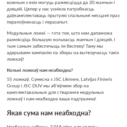
кожным з якіх могуць размясціцца да 20 жанчын і
дзяцей. Цяпер у нас узнікла патрэбнасць
даўкамплектаваць прытулкі спальнымі месцамі праз
перапоўненасць і перазапыт.
Модульныя ложкі — гэта тое, што нам дапаможа
размясціць большую колькасць жанчын і дзяцей, і
тым самым забяспечыць ім бяспеку! Таму мы
адкрываем кампанію па зборы на вытворчасць такіх
ложкаў!
Колькі ложкаў нам неабходна?
55 ложкаў. Сумесна з JSC Likmere, Latvijas Finieris
Group і JSC DUV мы аб'яўляем збор на
камплектавальныя для стварэння модульных
ложкаў і нам неабходна ваша падтрымка!
Якая сума нам неабходна?
Неабходна сабраць 7.018 еўра для аплаты