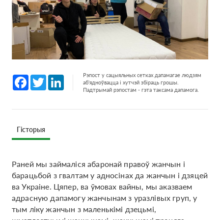
Рэпост у сацыяльных сетках дапамагае людзям
Facebook
Twitter
LinkedIn
аб'ядноўвацца і хутчэй збіраць грошы.
Падтрымай рэпостам - гэта таксама дапамога.
Гісторыя
Раней мы займаліся абаронай правоў жанчын і
барацьбой з гвалтам у адносінах да жанчын і дзяцей
ва Украіне. Цяпер, ва ўмовах вайны, мы аказваем
адрасную дапамогу жанчынам з уразлівых груп, у
тым ліку жанчын з маленькімі дзецьмі,