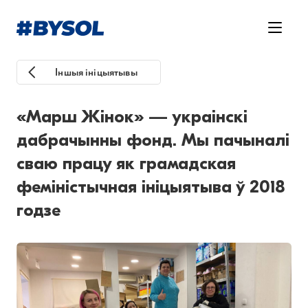
Іншыя ініцыятывы
«Марш Жінок» — украінскі
дабрачынны фонд. Мы пачыналі
сваю працу як грамадская
феміністычная ініцыятыва ў 2018
годзе