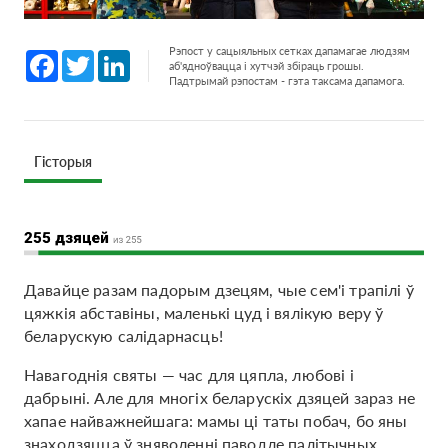
Рэпост у сацыяльных сетках дапамагае людзям
Facebook
Twitter
LinkedIn
аб'ядноўвацца і хутчэй збіраць грошы.
Падтрымай рэпостам - гэта таксама дапамога.
Гісторыя
Давайце разам падорым дзецям, чые сем'і трапілі ў
цяжкія абставіны, маленькі цуд і вялікую веру ў
беларускую салідарнасць!
Навагоднія святы — час для цяпла, любові і
дабрыні. Але для многіх беларускіх дзяцей зараз не
хапае найважнейшага: мамы ці таты побач, бо яны
знаходзяцца ў зняволенні паводле палітычных