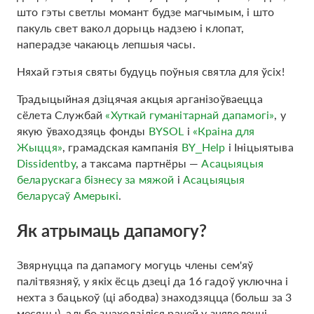
што гэты светлы момант будзе магчымым, і што
пакуль свет вакол дорыць надзею і клопат,
наперадзе чакаюць лепшыя часы.
Няхай гэтыя святы будуць поўныя святла для ўсіх!
Традыцыйная дзіцячая акцыя арганізоўваецца
сёлета Службай
«Хуткай гуманітарнай дапамогі»
, у
якую ўваходзяць фонды
BYSOL
і
«Краіна для
Жыцця»
, грамадская кампанія
BY_Help
і Ініцыятыва
Dissidentby
, а таксама партнёры —
Асацыяцыя
беларускага бізнесу за мяжой
і
Асацыяцыя
беларусаў Амерыкі
.
Як атрымаць дапамогу?
Звярнуцца па дапамогу могуць члены сем'яў
палітвязняў, у якіх ёсць дзеці да 16 гадоў уключна і
нехта з бацькоў (ці абодва) знаходзяцца (больш за 3
месяцы), альбо знаходзіліся раней у зняволенні