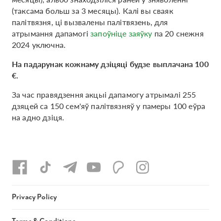
(таксама больш за 3 месяцы). Калі вы сваяк
палітвязня, ці вызвалены палітвязень, для
атрымання дапамогі
запоўніце заяўку
па 20 снежня
2024 уключна.
На падарунак кожнаму дзіцяці будзе выплачана 100
€.
За час правядзення акцыі дапамогу атрымалі 255
дзяцей са 150 сем'яў палітвязняў у памеры 100 еўра
на адно дзіця.
Privacy Policy