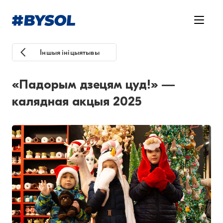
Іншыя ініцыятывы
«Падорым дзецям цуд!» —
калядная акцыя 2025