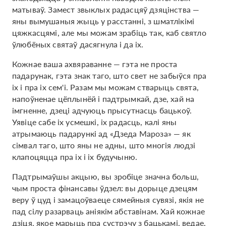
матываў. Замест звыклых радасцяў дзяцінства —
яны вымушаныя жыць у расстанні, з шматлікімі
цяжкасцямі, але мы можам зрабіць так, каб святло
ўлюбёных святаў дасягнула і да іх.
Кожнае ваша ахвяраванне — гэта не проста
падарунак, гэта знак таго, што свет не забыўся пра
іх і пра іх сем'і. Разам мы можам стварыць свята,
напоўненае цёплынёй і падтрымкай, дзе, хай на
імгненне, дзеці адчуюць прысутнасць бацькоў.
Уявіце сабе іх усмешкі, іх радасць, калі яны
атрымаюць падарункі ад «Дзеда Мароза» — як
сімвал таго, што яны не адны, што многія людзі
клапоцяцца пра іх і іх будучыню.
Падтрымаўшы акцыю, вы зробіце значна больш,
чым проста фінансавы ўдзел: вы дорыце дзецям
веру ў цуд і замацоўваеце сямейныя сувязі, якія не
пад сілу разарваць аніякім абставінам. Хай кожнае
дзіця, якое марыць пра сустрэчу з бацькамі, ведае,