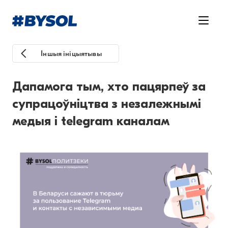
Іншыя ініцыятывы
Дапамога тым, хто пацярпеў за
супрацоўніцтва з незалежнымі
медыя і telegram каналам