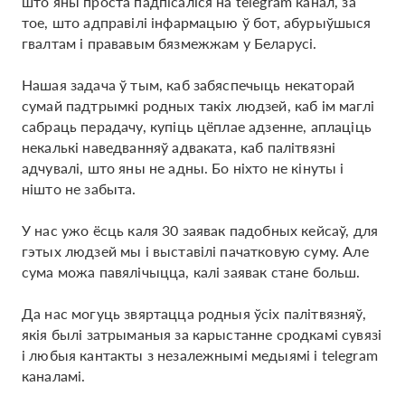
што яны проста падпісаліся на telegram канал, за
тое, што адправілі інфармацыю ў бот, абурыўшыся
гвалтам і прававым бязмежжам у Беларусі.
Нашая задача ў тым, каб забяспечыць некаторай
сумай падтрымкі родных такіх людзей, каб ім маглі
сабраць перадачу, купіць цёплае адзенне, аплаціць
некалькі наведванняў адваката, каб палітвязні
адчувалі, што яны не адны. Бо ніхто не кінуты і
нішто не забыта.
У нас ужо ёсць каля 30 заявак падобных кейсаў, для
гэтых людзей мы і выставілі пачатковую суму. Але
сума можа павялічыцца, калі заявак стане больш.
Да нас могуць звяртацца родныя ўсіх палітвязняў,
якія былі затрыманыя за карыстанне сродкамі сувязі
і любыя кантакты з незалежнымі медыямі і telegram
каналамі.