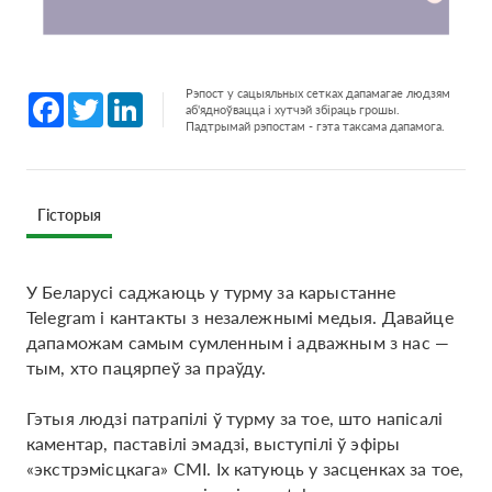
Рэпост у сацыяльных сетках дапамагае людзям
Facebook
Twitter
LinkedIn
аб'ядноўвацца і хутчэй збіраць грошы.
Падтрымай рэпостам - гэта таксама дапамога.
Гісторыя
У Беларусі саджаюць у турму за карыстанне
Telegram і кантакты з незалежнымі медыя. Давайце
дапаможам самым сумленным і адважным з нас —
тым, хто пацярпеў за праўду.
Гэтыя людзі патрапілі ў турму за тое, што напісалі
каментар, паставілі эмадзі, выступілі ў эфіры
«экстрэмісцкага» СМІ. Іх катуюць у засценках за тое,