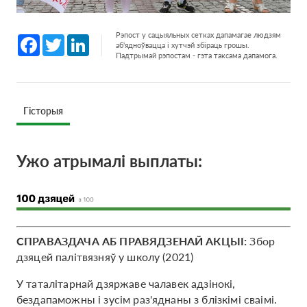
Рэпост у сацыяльных сетках дапамагае людзям
Facebook
Twitter
LinkedIn
аб'ядноўвацца і хутчэй збіраць грошы.
Падтрымай рэпостам - гэта таксама дапамога.
Гісторыя
Ужо атрымалі выплаты:
СПРАВАЗДАЧА АБ ПРАВЯДЗЕНАЙ АКЦЫІ:
Збор
дзяцей палітвязняў у школу (2021)
У таталітарнай дзяржаве чалавек адзінокі,
бездапаможны і зусім раз'яднаны з блізкімі сваімі.