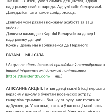
Так нашыя дзеці ўжо з самага дзяцінства, адчулі
падтрымку свайго народа. Адчулі сябе беларусамі.
Даведаліся, што такое салідарнасць.
Дзякуем усім разам і кожнаму асабіста за ваш
унёсак.
Дзякуем камандзе «Карнікі Беларусі» за давер і
падтрымку дзяцей.
Кожны дзень мы набліжаемся да Перамогі!
РАЗАМ — МЫ СІЛА
! Акцыя па зборы дапамогі праходзіла ў партнёрстве з
іншымі ініцыятывамі дапамогі палітвязням
(
https://dissidentby.com/
і інш.)
АПІСАННЕ АКЦЫІ:
Гэтыя дзеці маглі б ісці першага
верасня ў школу з букетам восеньскіх астраў,
ганарліва трымаючы бацьку за руку, але гэтага не
адбудзецца. У кагосьці тата, а ў кагосьці маці вось
ужо шмат месяцаў у зняволенні. Яны змагаліся за