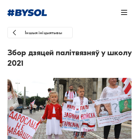
Іншыя ініцыятывы
Збор дзяцей палітвязняў у школу
2021