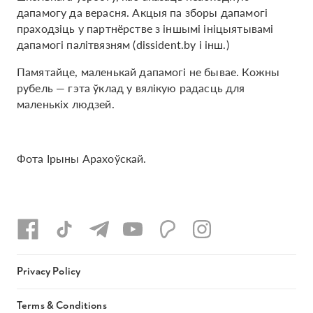
дапамогу да верасня. Акцыя па зборы дапамогі
праходзіць у партнёрстве з іншымі ініцыятывамі
дапамогі палітвязням (dissident.by і інш.)
Памятайце, маленькай дапамогі не бывае. Кожны
рубель — гэта ўклад у вялікую радасць для
маленькіх людзей.
Фота Ірыны Арахоўскай.
Privacy Policy
Terms & Conditions