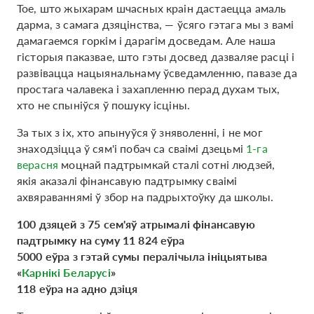
Тое, што жыхарам шчасных краін дастаецца амаль
дарма, з самага дзяцінства, — ўсяго гэтага мы з вамі
дамагаемся горкім і дарагім досведам. Але наша
гісторыя паказвае, што гэты досвед дазваляе расці і
развівацца нацыянальнаму ўсведамленню, павазе да
простага чалавека і захапленню перад духам тых,
хто не спыніўся ў пошуку ісціны.
За тых з іх, хто апынуўся ў зняволенні, і не мог
знаходзіцца ў сям'і побач са сваімі дзецьмі
1-га
верасня
моцнай падтрымкай сталі сотні людзей,
якія аказалі фінансавую падтрымку сваімі
ахвяраваннямі ў збор на падрыхтоўку да школы.
100 дзяцей з 75 сем'яў атрымалі фінансавую
падтрымку на суму 11 824 еўра
5000 еўра з гэтай сумы пералічыла ініцыятыва
«
Карнікі Беларусі
»
118 еўра на адно дзіця