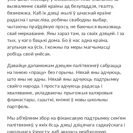
вызваленне сваёй краіны ад безуладдзя, гвалту,
бязмежжа. Каб іх дзеці жылі ў шчаснай краіне
радасна і шчасліва, робячы свабодны выбар,
чытаючы праўдзівую прэсу, не баючыся выказваць
сваё меркаванне. Яны зараз там, за сваіх дзяцей. І за
тых, у каго бацькі дома. Бо ў нас адна краіна,
агульная на ўсіх. І кожны па меры магчымасці
робіць свой унёсак.
Давайце дапаможам дзецям палітвязняў сабрацца
на іхнюю «працу» без горычы. Няхай яны адчуюць,
што яны не адны. Няхай яны адчуюць падтрымку
свайго народа. І проста адчуюць радасць і
хваляванне, укладваючы прыгожыя каляровыя
фламастары, сшыткі, кніжкі ў новы школьны
партфель.
Мы аб'яўляем збор на фінансавую падтрымку сем'ям
палітвязняў, у якіх ёсць дзеці дзіцячага садкаўскага і
школьнага ўзросту, каб аказаць неабходную