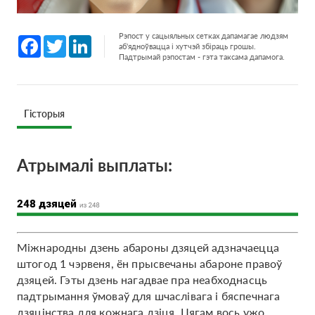
Рэпост у сацыяльных сетках дапамагае людзям
Facebook
Twitter
LinkedIn
аб'ядноўвацца і хутчэй збіраць грошы.
Падтрымай рэпостам - гэта таксама дапамога.
Гісторыя
Атрымалi выплаты:
Міжнародны дзень абароны дзяцей адзначаецца
штогод 1 чэрвеня, ён прысвечаны абароне правоў
дзяцей. Гэты дзень нагадвае пра неабходнасць
падтрымання ўмоваў для шчаслівага і бяспечнага
дзяцінства для кожнага дзіця. Цягам вось ужо