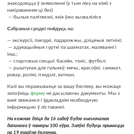
знаходзяцца ў зняволенні (у тым ліку на хіміі з
накіраваннем ці без)
— былыя палітвязні, якія ўжо вызваліліся
Сабраныя сродкі пойдуць на:
— экскурсіі, паездкі, падарожжы, дзіцячыя летнікі;
— адукацыйныя гурткі па шахматах, маляванні і
інш.;
— спартовыя секцыі: басейн, тэніс, футбол;
— рыштунак для гульняў: мячы, красоўкі, самакат,
ровар, ролікі, пэндзлі, ватман.
Калі вы перажываеце за вашу бяспеку, вы можаце
запоўніць
форму
не дасылаючы дакументы. Мы з
вамі звяжамся і ўдакладнім неабходную
інфармацыю ў ліставанні.
На кожнае дзіця да 16 гадоў будзе выплачаная
дапамога ў памеры 100 еўра. Заяўкі будуць прымацца
па 19 траўня ўключна.