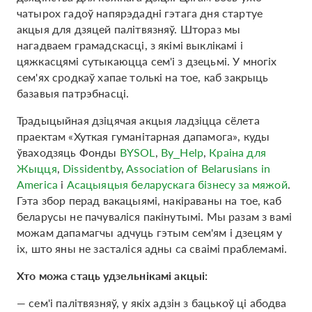
чатырох гадоў напярэдадні гэтага дня стартуе
акцыя для дзяцей палітвязняў. Штораз мы
нагадваем грамадскасці, з якімі выклікамі і
цяжкасцямі сутыкаюцца сем'і з дзецьмі. У многіх
сем'ях сродкаў хапае толькі на тое, каб закрыць
базавыя патрэбнасці.
Традыцыйная дзіцячая акцыя ладзіцца сёлета
праектам «Хуткая гуманітарная дапамога», куды
ўваходзяць Фонды
BYSOL
,
By_Help
,
Краіна для
Жыцця
,
Dissidentby
,
Association of Belarusians in
America
i
Асацыяцыя беларускага бізнесу за мяжой
.
Гэта збор перад вакацыямі, накіраваны на тое, каб
беларусы не пачуваліся пакінутымі. Мы разам з вамі
можам дапамагчы адчуць гэтым сем'ям і дзецям у
іх, што яны не засталіся адны са сваімі праблемамі.
Хто можа стаць удзельнікамі акцыі:
— сем'і палітвязняў, у якіх адзін з бацькоў ці абодва