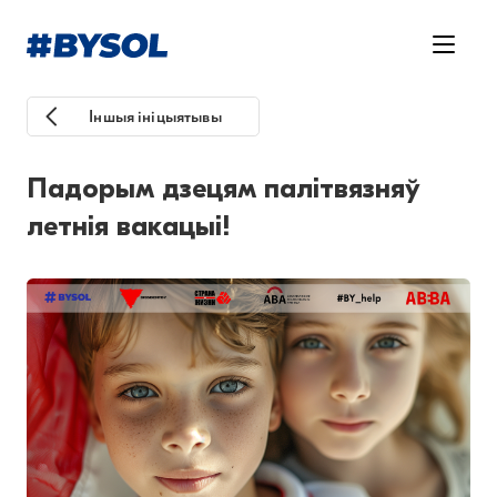
Іншыя ініцыятывы
Падорым дзецям палітвязняў
летнія вакацыі!