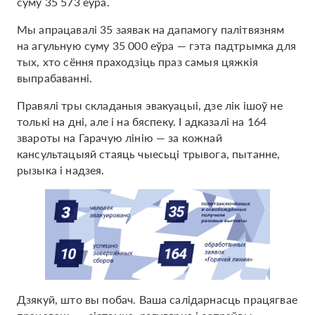
суму 35 573 еўра.
Мы апрацавалі 35 заявак на дапамогу палітвязням
на агульную суму 35 000 еўра — гэта падтрымка для
тых, хто сёння праходзіць праз самыя цяжкія
выпрабаванні.
Правялі тры складаныя эвакуацыі, дзе лік ішоў не
толькі на дні, але і на бяспеку. І адказалі на 164
звароты на Гарачую лінію — за кожнай
кансультацыяй стаяць чыесьці трывога, пытанне,
рызыка і надзея.
Дзякуй, што вы побач. Ваша салідарнасць працягвае