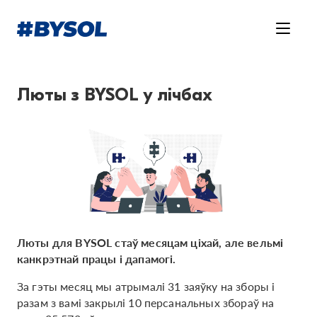
Люты з BYSOL у лічбах
Люты для BYSOL стаў месяцам ціхай, але вельмі
канкрэтнай працы і дапамогі.
За гэты месяц мы атрымалі 31 заяўку на зборы і
разам з вамі закрылі 10 персанальных збораў на