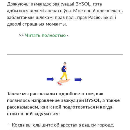
Дзякуючы камандзе эвакуацыі BYSOL, гэта
адбылося вельмі аператыўна. Мне прыйшлося ехаць
заблытаным шляхам, праз палі, праз Расію. Былі і
даволі страшныя моманты.
>>
Читать полностью
·
Также мы рассказали подробнее о том, как
появилось направление эвакуации BYSOL, а также
рассказываем, как к ней подготовиться и когда
стоит о ней задуматься:
— Когда вы слышите об арестах в вашем городе,