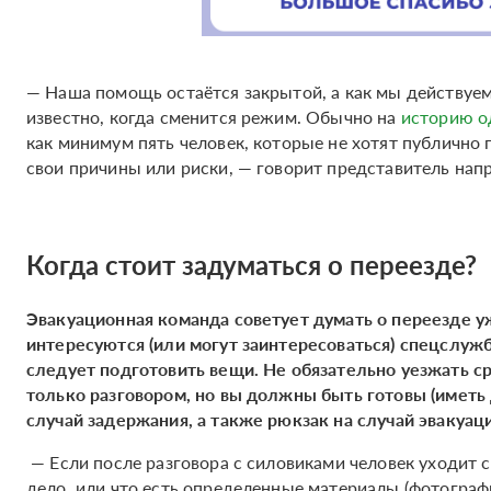
— Наша помощь остаётся закрытой, а как мы действуем 
известно, когда сменится режим. Обычно на
историю о
как минимум пять человек, которые не хотят публично г
свои причины или риски, — говорит представитель нап
Когда стоит задуматься о переезде?
Эвакуационная команда советует думать о переезде уж
интересуются (или могут заинтересоваться) спецслуж
следует подготовить вещи. Не обязательно уезжать ср
только разговором, но вы должны быть готовы (иметь
случай задержания, а также рюкзак на случай эвакуаци
— Если после разговора с силовиками человек уходит с
дело, или что есть определенные материалы (фотограф