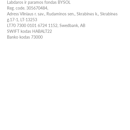
Labdaros ir paramos fondas BYSOL
Reg. code. 305670484,
Adress Vilniaus r. sav., Rudaminos sen., Skrabinės k., Skrabinės
g.17-1, LT-13253
LT70 7300 0101 6724 1152, Swedbank, AB
SWIFT kodas HABALT22
Banko kodas 73000