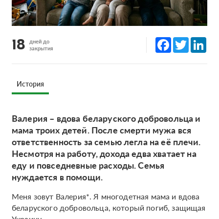
Facebook
Twitter
Lin
18
дней до
закрытия
История
Валерия – вдова беларуского добровольца и
мама троих детей. После смерти мужа вся
ответственность за семью легла на её плечи.
Несмотря на работу, дохода едва хватает на
еду и повседневные расходы. Семья
нуждается в помощи.
Меня зовут Валерия*. Я многодетная мама и вдова
беларуского добровольца, который погиб, защищая
Украину.