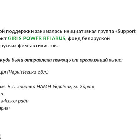
й поддержки занималась инициативная группа «Support
ект
GIRLS POWER BELARUS
,
фонд беларуской
руских фем-активисток.
 куда была отправлена помощь от организаций выше:
ія (Чернігівська обл.)
и
ім. В.Т. Зайцева НАМН України», м. Харків
ва
 міської ради
арня»
)