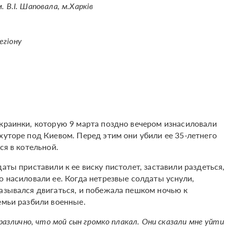
м. В.І. Шаповала, м.Харків
регіону
украинки, которую 9 марта поздно вечером изнасиловали
хуторе под Киевом. Перед этим они убили ее 35-летнего
ся в котельной.
аты приставили к ее виску пистолет, заставили раздеться,
о насиловали ее. Когда нетрезвые солдаты уснули,
казывался двигаться, и побежала пешком ночью к
семьи разбили военные.
различно, что мой сын громко плакал. Они сказали мне уйти