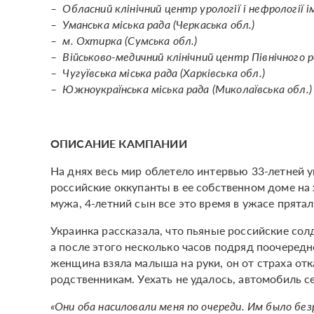
– Обласний клінічний центр урології і нефрології і
– Уманська міська рада (Черкаська обл.)
– м. Охтирка (Сумська обл.)
– Військово-медичний клінічний центр Північного 
– Чугуївська міська рада (Харківська обл.)
– Южноукраїнська міська рада (Миколаївська обл.)
ОПИСАНИЕ КАМПАНИИ
На днях весь мир облетело интервью 33-летней 
российские оккупанты в ее собственном доме на 
мужа, 4-летний сын все это время в ужасе прятал
Украинка рассказала, что пьяные российские солд
а после этого несколько часов подряд поочередн
женщина взяла малыша на руки, он от страха от
родственникам. Уехать не удалось, автомобиль 
«Они оба насиловали меня по очереди. Им было без