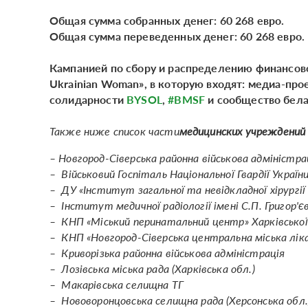
Общая сумма собранных денег: 60 268 евро.
Общая сумма переведенных денег: 60 268 евро.
Кампанией по сбору и распределению финансово
Ukrainian Woman», в которую входят: медиа-про
солидарности
BYSOL
,
#BMSF
и сообщество бела
Также ниже список части
медицинских учреждений
– Новгород-Сіверська районна військова адміністрац
– Військовий Госпіталь Національної Гвардії Україн
– ДУ «Інститут загальної та невідкладної хірургії 
– Інститут медичної радіології імені С.П. Григор'є
– КНП «Міський перинатальний центр» Харківської
– КНП «Новгород-Сіверська центральна міська лік
– Криворізька районна військова адміністрація
– Лозівська міська рада (Харківська обл.)
– Макарівська селищна ТГ
– Нововоронцовська селищна рада (Херсонська обл.