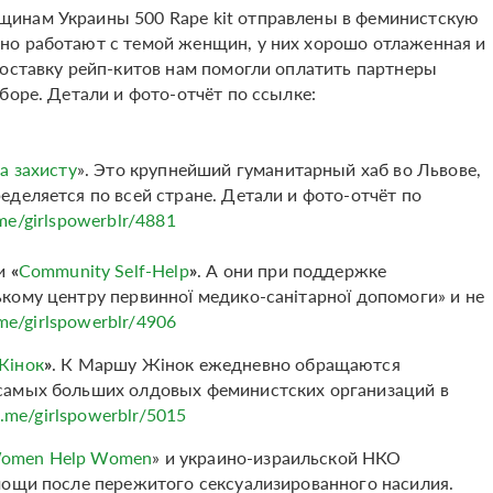
инам Украины 500 Rape kit отправлены в феминистскую
вно работают с темой женщин, у них хорошо отлаженная и
доставку рейп-китов нам помогли оплатить партнеры
боре. Детали и фото-отчёт по ссылке:
а захисту
». Это крупнейший гуманитарный хаб во Львове,
деляется по всей стране. Детали и фото-отчёт по
.me/girlspowerblr/4881
ии
«
Community Self-Help
»
. А они при поддержке
кому центру первинної медико-санітарної допомоги» и не
.me/girlspowerblr/4906
Жінок
»
. К Маршу Жінок ежедневно обращаются
самых больших олдовых феминистских организаций в
/t.me/girlspowerblr/5015
omen Help Women
» и украино-израильской НКО
мощи после пережитого сексуализированного насилия.