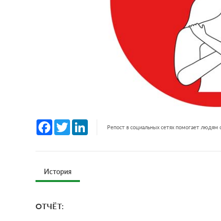
Facebook
Twitter
LinkedIn
Репост в социальных сетях помогает людям
История
ОТЧЁТ: