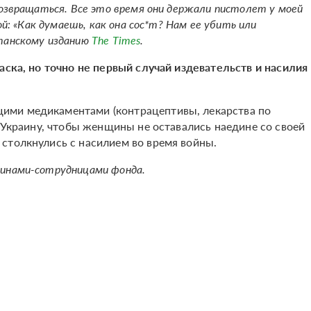
возвращаться. Все это время они держали пистолет у моей
ой: «Как думаешь, как она сос*т? Нам ее убить или
танскому изданию
The Times
.
аска, но
точно не первый случай издевательств и насилия
ими медикаментами (контрацептивы, лекарства по
в Украину, чтобы женщины не оставались наедине со своей
столкнулись с насилием во время войны.
щинами-сотрудницами фонда.