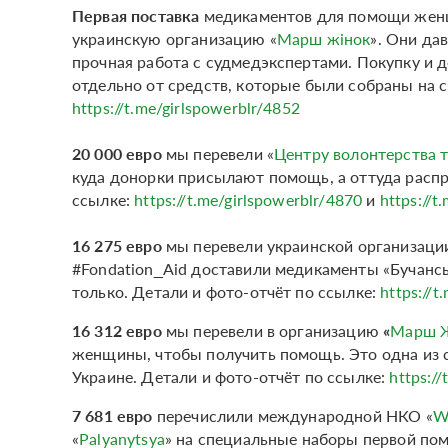
Первая поставка
медикаментов для помощи женщ
украинскую организацию «
Марш жінок
». Они да
прочная работа с судмедэкспертами. Покупку и 
отдельно от средств, которые были собраны на с
https://t.me/girlspowerblr/4852
20 000 евро
мы перевели «
Центру волонтерства т
куда донорки присылают помощь, а оттуда распре
ссылке:
https://t.me/girlspowerblr/4870
и
https://t
16 275 евро
мы перевели украинской организац
#Fondation_Aid доставили медикаменты «Бучансь
только. Детали и фото-отчёт по ссылке:
https://t
16 312 евро
мы перевели в организацию
«
Марш 
женщины, чтобы получить помощь. Это одна из 
Украине. Детали и фото-отчёт по ссылке:
https:/
7 681 евро
перечислили международной НКО «
W
«
Palyanytsya
» на специальные наборы первой по