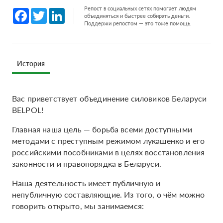
Репост в социальных сетях помогает людям
Facebook
Twitter
LinkedIn
объединяться и быстрее собирать деньги.
Поддержи репостом — это тоже помощь.
История
Вас приветствует объединение силовиков Беларуси
BELPOL!
Главная наша цель — борьба всеми доступными
методами с преступным режимом лукашенко и его
российскими пособниками в целях восстановления
законности и правопорядка в Беларуси.
Наша деятельность имеет публичную и
непубличную составляющие. Из того, о чём можно
говорить открыто, мы занимаемся: