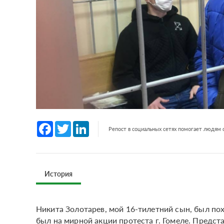
Facebook
Twitter
LinkedIn
Репост в социальных сетях помогает людям
История
Никита Золотарев, мой 16-тилетний сын, был по
был на мирной акции протеста г. Гомеле. Предст