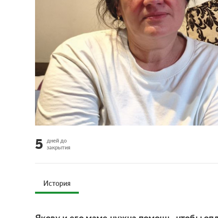
5
дней до
закрытия
История
Якову и его маме нужна помощь, чтобы опл