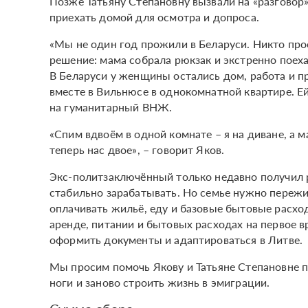
Позже Татьяну Степановну вызвали на «разговор
приехать домой для осмотра и допроса.
«Мы не один год прожили в Беларуси. Никто про
решение: мама собрала рюкзак и экстренно поехал
В Беларуси у женщины остались дом, работа и п
вместе в Вильнюсе в однокомнатной квартире. Е
на гуманитарный ВНЖ.
«Спим вдвоём в одной комнате – я на диване, а м
теперь нас двое», – говорит Яков.
Экс-политзаключённый только недавно получил 
стабильно зарабатывать. Но семье нужно переж
оплачивать жильё, еду и базовые бытовые расхо
аренде, питании и бытовых расходах на первое в
оформить документы и адаптироваться в Литве.
Мы просим помочь Якову и Татьяне Степановне п
ноги и заново строить жизнь в эмиграции.