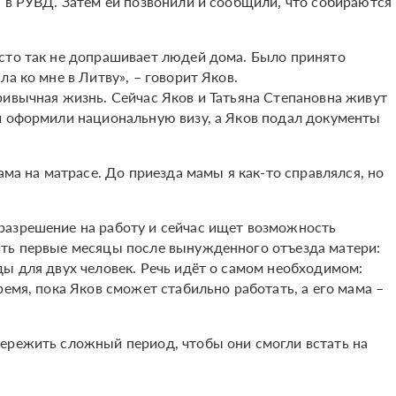
» в РУВД. Затем ей позвонили и сообщили, что собираются
сто так не допрашивает людей дома. Было принято
а ко мне в Литву», – говорит Яков.
ривычная жизнь. Сейчас Яков и Татьяна Степановна живут
й оформили национальную визу, а Яков подал документы
ама на матрасе. До приезда мамы я как-то справлялся, но
разрешение на работу и сейчас ищет возможность
ить первые месяцы после вынужденного отъезда матери:
ды для двух человек. Речь идёт о самом необходимом:
ремя, пока Яков сможет стабильно работать, а его мама –
ережить сложный период, чтобы они смогли встать на