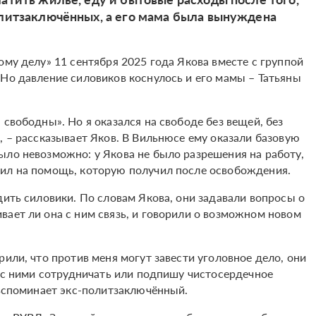
олитзаключённых, а его мама была вынуждена
ому делу» 11 сентября 2025 года Якова вместе с группой
 Но давление силовиков коснулось и его мамы – Татьяны
 свободны». Но я оказался на свободе без вещей, без
, – рассказывает Яков. В Вильнюсе ему оказали базовую
ыло невозможно: у Якова не было разрешения на работу,
жил на помощь, которую получил после освобождения.
дить силовики. По словам Якова, они задавали вопросы о
вает ли она с ним связь, и говорили о возможном новом
рили, что против меня могут завести уголовное дело, они
у с ними сотрудничать или подпишу чистосердечное
 вспоминает экс-политзаключённый.