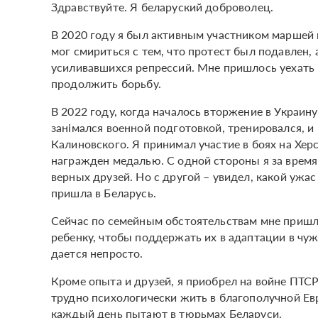
Здравствуйте. Я беларуский доброволец.
В 2020 году я был активным участником маршей 
мог смириться с тем, что протест был подавлен, 
усиливавшихся репрессий. Мне пришлось уехать в
продолжить борьбу.
В 2022 году, когда началось вторжение в Украину
занімался военной подготовкой, тренировался, и
Калиновского. Я принимал участие в боях на Хер
награжден медалью. С одной стороны я за врем
верных друзей. Но с другой – увидел, какой ужас 
пришла в Беларусь.
Сейчас по семейным обстоятельствам мне пришло
ребенку, чтобы поддержать их в адаптации в чу
дается непросто.
Кроме опыта и друзей, я приобрел на войне ПТСР
трудно психологически жить в благополучной Евр
каждый день пытают в тюрьмах Беларуси.