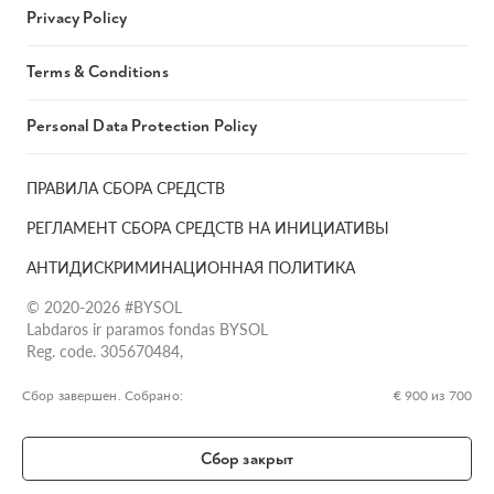
Privacy Policy
Terms & Conditions
Personal Data Protection Policy
ПРАВИЛА СБОРА СРЕДСТВ
РЕГЛАМЕНТ СБОРА СРЕДСТВ НА ИНИЦИАТИВЫ
АНТИДИСКРИМИНАЦИОННАЯ ПОЛИТИКА
© 2020-2026 #BYSOL
Labdaros ir paramos fondas BYSOL
Reg. code. 305670484,
Adress Vilniaus r. sav., Rudaminos sen., Skrabinės k., Skrabinės
g.17-1, LT-13253
Сбор завершен. Собрано:
€ 900 из 700
LT70 7300 0101 6724 1152, Swedbank, AB
SWIFT kodas HABALT22
Сбор закрыт
Banko kodas 73000