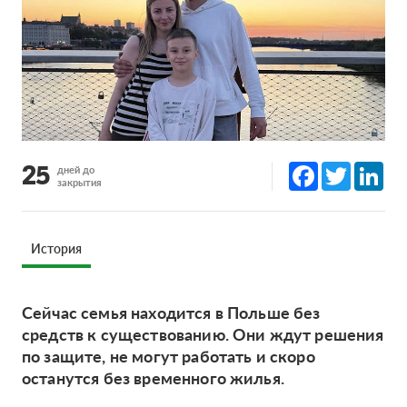
Facebook
Twitter
Lin
25
дней до
закрытия
История
Сейчас семья находится в Польше без
средств к существованию. Они ждут решения
по защите, не могут работать и скоро
останутся без временного жилья.