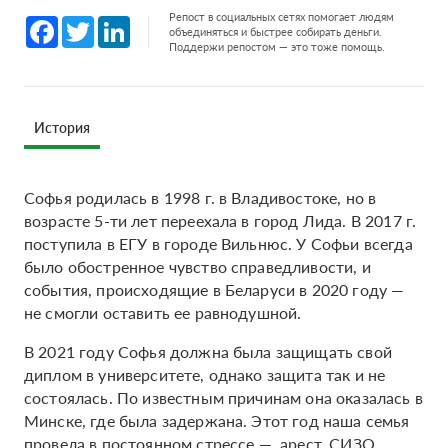
Репост в социальных сетях помогает людям
Facebook
Twitter
LinkedIn
объединяться и быстрее собирать деньги.
Поддержи репостом — это тоже помощь.
История
Софья родилась в 1998 г. в Владивостоке, но в
возрасте 5-ти лет переехала в город Лида. В 2017 г.
поступила в ЕГУ в городе Вильнюс. У Софьи всегда
было обостренное чувство справедливости, и
события, происходящие в Беларуси в 2020 году —
не смогли оставить ее равнодушной.
В 2021 году Софья должна была защищать свой
диплом в университете, однако защита так и не
состоялась. По известным причинам она оказалась в
Минске, где была задержана. Этот год наша семья
провела в постоянном стрессе — арест, СИЗО,