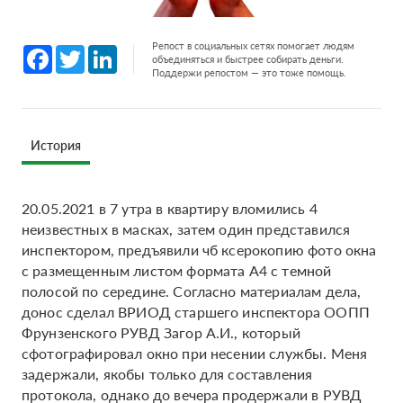
Репост в социальных сетях помогает людям
Facebook
Twitter
LinkedIn
объединяться и быстрее собирать деньги.
Поддержи репостом — это тоже помощь.
История
20.05.2021 в 7 утра в квартиру вломились 4
неизвестных в масках, затем один представился
инспектором, предъявили чб ксерокопию фото окна
с размещенным листом формата А4 с темной
полосой по середине. Согласно материалам дела,
донос сделал ВРИОД старшего инспектора ООПП
Фрунзенского РУВД Загор А.И., который
сфотографировал окно при несении службы. Меня
задержали, якобы только для составления
протокола, однако до вечера продержали в РУВД