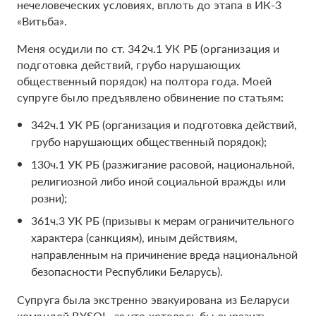
нечеловеческих условиях, вплоть до этапа в ИК-3
«Витьба».
Меня осудили по ст. 342ч.1 УК РБ (организация и
подготовка действий, грубо нарушающих
общественный порядок) на полтора года. Моей
супруге было предъявлено обвинение по статьям:
342ч.1 УК РБ (организация и подготовка действий,
грубо нарушающих общественный порядок);
130ч.1 УК РБ (разжигание расовой, национальной,
религиозной либо иной социальной вражды или
розни);
361ч.3 УК РБ (призывы к мерам ограничительного
характера (санкциям), иным действиям,
направленным на причинение вреда национальной
безопасности Республики Беларусь).
Супруга была экстренно эвакуирована из Беларуси
командой BYSOL, за что хотелось бы выразить