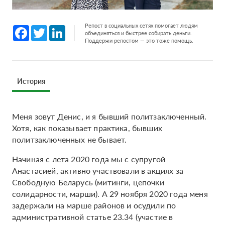
Репост в социальных сетях помогает людям
Facebook
Twitter
LinkedIn
объединяться и быстрее собирать деньги.
Поддержи репостом — это тоже помощь.
История
Меня зовут Денис, и я бывший политзаключенный.
Хотя, как показывает практика, бывших
политзаключенных не бывает.
Начиная с лета 2020 года мы с супругой
Анастасией, активно участвовали в акциях за
Свободную Беларусь (митинги, цепочки
солидарности, марши). А 29 ноября 2020 года меня
задержали на марше районов и осудили по
административной статье 23.34 (участие в