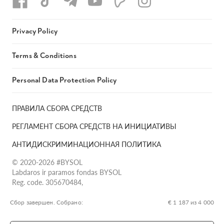
Privacy Policy
Terms & Conditions
Personal Data Protection Policy
ПРАВИЛА СБОРА СРЕДСТВ
РЕГЛАМЕНТ СБОРА СРЕДСТВ НА ИНИЦИАТИВЫ
АНТИДИСКРИМИНАЦИОННАЯ ПОЛИТИКА
© 2020-2026 #BYSOL
Labdaros ir paramos fondas BYSOL
Reg. code. 305670484,
Adress Vilniaus r. sav., Rudaminos sen., Skrabinės k., Skrabinės
g.17-1, LT-13253
Сбор завершен. Собрано:
€ 1 187 из 4 000
LT70 7300 0101 6724 1152, Swedbank, AB
SWIFT kodas HABALT22