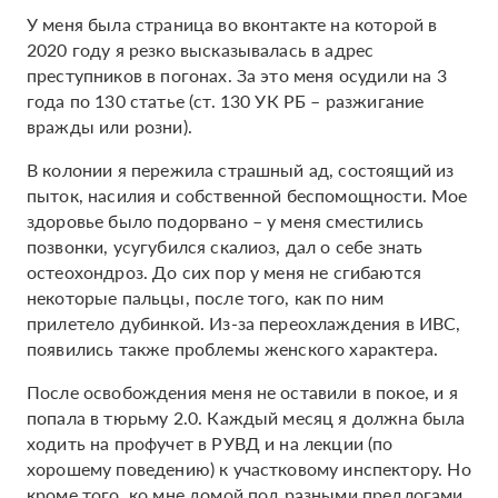
У меня была страница во вконтакте на которой в
2020 году я резко высказывалась в адрес
преступников в погонах. За это меня осудили на 3
года по 130 статье (ст. 130 УК РБ – разжигание
вражды или розни).
В колонии я пережила страшный ад, состоящий из
пыток, насилия и собственной беспомощности. Мое
здоровье было подорвано – у меня сместились
позвонки, усугубился скалиоз, дал о себе знать
остеохондроз. До сих пор у меня не сгибаются
некоторые пальцы, после того, как по ним
прилетело дубинкой. Из-за переохлаждения в ИВС,
появились также проблемы женского характера.
После освобождения меня не оставили в покое, и я
попала в тюрьму 2.0. Каждый месяц я должна была
ходить на профучет в РУВД и на лекции (по
хорошему поведению) к участковому инспектору. Но
кроме того, ко мне домой под разными предлогами