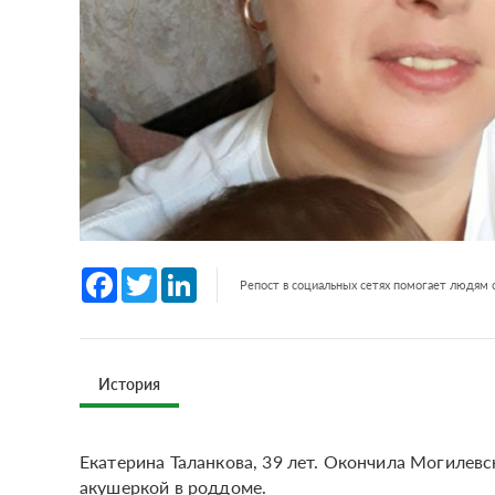
Facebook
Twitter
LinkedIn
Репост в социальных сетях помогает людям
История
Екатерина Таланкова, 39 лет. Окончила Могилев
акушеркой в роддоме.