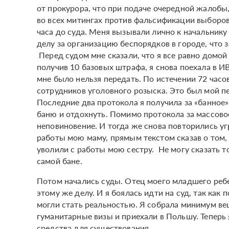
от прокурора, что при подаче очередной жалобы,
во всех митингах против фальсификации выборов,
часа до суда. Меня вызывали лично к начальнику
делу за организацию беспорядков в городе, что з
Перед судом мне сказали, что я все равно домой 
получив 10 базовых штрафа, я снова поехала в 
мне было нельзя передать. По истечении 72 часо
сотрудников уголовного розыска. Это был мой пе
Последние два протокола я получила за «банное»
баню и отдохнуть. Помимо протокола за массово
неповиновение. И тогда же снова повторились уг
работы мою маму, прямым текстом сказав о том, ч
уволили с работы мою сестру. Не могу сказать то
самой бане.
Потом начались суды. Отец моего младшего ребе
этому же делу. И я боялась идти на суд, так как 
могли стать реальностью. Я собрала минимум вещ
гуманитарные визы и приехали в Польшу. Теперь 
средства для существования.