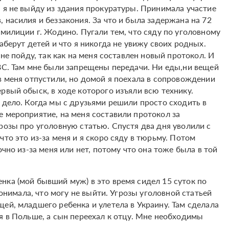
 я не выйду из здания прокуратуры. Принимала участие
 насилия и беззакония. За что и была задержана на 72
 милиции г. Жодино. Пугали тем, что сяду по уголовному
аберут детей и что я никогда не увижу своих родных.
не пойду, так как на меня составлен новый протокол. И
ИВС. Там мне были запрещены передачи. Ни еды,ни вещей
в меня отпустили, но домой я поехала в сопровождении
рвый обыск, в ходе которого изъяли всю технику.
 дело. Когда мы с друзьями решили просто сходить в
е мероприятие, на меня составили протокол за
розы про уголовную статью. Спустя два дня уволили с
то это из-за меня и я скоро сяду в тюрьму. Потом
чно из-за меня или нет, потому что она тоже была в той
нка (мой бывший муж) в это время сидел 15 суток по
понимала, что могу не выйти. Угрозы уголовной статьей
ей, младшего ребенка и улетела в Украину. Там сделала
я в Польше, а сын переехал к отцу. Мне необходимы