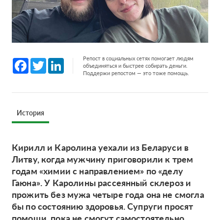
Репост в социальных сетях помогает людям
Facebook
Twitter
LinkedIn
объединяться и быстрее собирать деньги.
Поддержи репостом — это тоже помощь.
История
Кирилл и Каролина уехали из Беларуси в
Литву, когда мужчину приговорили к трем
годам «химии с направлением» по «делу
Гаюна». У Каролины рассеянный склероз и
прожить без мужа четыре года она не смогла
бы по состоянию здоровья. Супруги просят
помощи, пока не смогут самостоятельно