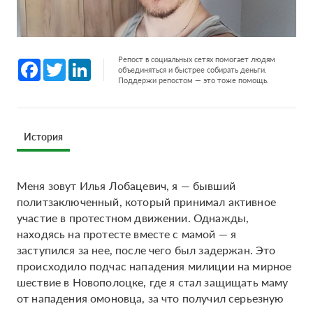
Репост в социальных сетях помогает людям
Facebook
Twitter
LinkedIn
объединяться и быстрее собирать деньги.
Поддержи репостом — это тоже помощь.
История
Меня зовут Илья Лобацевич, я — бывший
политзаключенный, который принимал активное
участие в протестном движении. Однажды,
находясь на протесте вместе с мамой — я
заступился за нее, после чего был задержан. Это
происходило подчас нападения милиции на мирное
шествие в Новополоцке, где я стал защищать маму
от нападения омоновца, за что получил серьезную