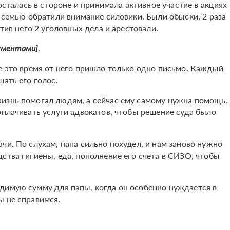
 осталась в стороне и принимала активное участие в акциях
у семью обратили внимание силовики. Были обыски, 2 раза
отив него 2 уголовных дела и арестовали.
ументами]
.
се это время от него пришло только одно письмо. Каждый
шать его голос.
жизнь помогал людям, а сейчас ему самому нужна помощь.
оплачивать услуги адвокатов, чтобы решение суда было
чи. По слухам, папа сильно похудел, и нам заново нужно
ства гигиены, еда, пополнение его счета в СИЗО, чтобы
димую сумму для папы, когда он особенно нуждается в
ы не справимся.