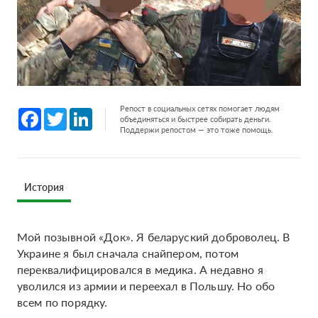
Репост в социальных сетях помогает людям
Facebook
Twitter
LinkedIn
объединяться и быстрее собирать деньги.
Поддержи репостом — это тоже помощь.
История
Мой позывной «Док». Я беларуский доброволец. В
Украине я был сначала снайпером, потом
переквалифицировался в медика. А недавно я
уволился из армии и переехал в Польшу. Но обо
всем по порядку.