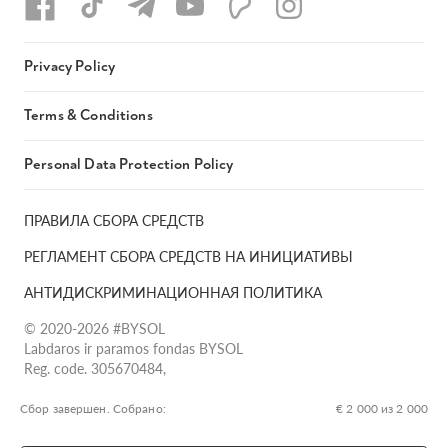
Privacy Policy
Terms & Conditions
Personal Data Protection Policy
ПРАВИЛА СБОРА СРЕДСТВ
РЕГЛАМЕНТ СБОРА СРЕДСТВ НА ИНИЦИАТИВЫ
АНТИДИСКРИМИНАЦИОННАЯ ПОЛИТИКА
© 2020-2026 #BYSOL
Labdaros ir paramos fondas BYSOL
Reg. code. 305670484,
Adress Vilniaus r. sav., Rudaminos sen., Skrabinės k., Skrabinės
g.17-1, LT-13253
Сбор завершен. Собрано:
€ 2 000 из 2 000
LT70 7300 0101 6724 1152, Swedbank, AB