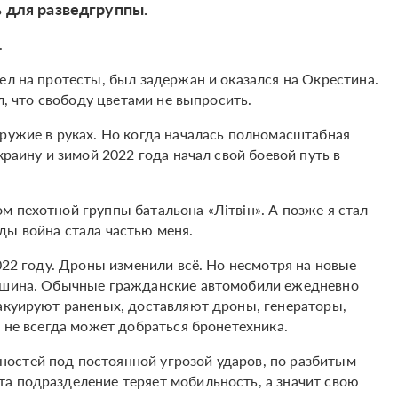
 для разведгруппы.
.
ел на протесты, был задержан и оказался на Окрестина.
ял, что свободу цветами не выпросить.
оружие в руках. Но когда началась полномасштабная
краину и зимой 2022 года начал свой боевой путь в
 пехотной группы батальона «Літвін». А позже я стал
ды война стала частью меня.
2022 году. Дроны изменили всё. Но несмотря на новые
машина. Обычные гражданские автомобили ежедневно
вакуируют раненых, доставляют дроны, генераторы,
а не всегда может добраться бронетехника.
остей под постоянной угрозой ударов, по разбитым
а подразделение теряет мобильность, а значит свою