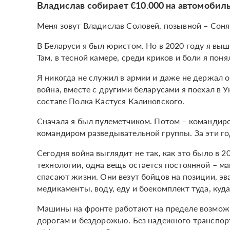
Владислав собирает €10.000 на автомобиль
Меня зовут Владислав Соловей, позывной – Соня
В Беларуси я был юристом. Но в 2020 году я выш
Там, в тесной камере, среди криков и боли я пон
Я никогда не служил в армии и даже не держал 
война, вместе с другими беларусами я поехал в У
составе Полка Кастуся Калиновского.
Сначала я был пулеметчиком. Потом – командиром
командиром разведывательной группы. За эти го
Сегодня война выглядит не так, как это было в 
технологии, одна вещь остается постоянной – 
спасают жизни. Они везут бойцов на позиции, э
медикаменты, воду, еду и боекомплект туда, куд
Машины на фронте работают на пределе возможн
дорогам и бездорожью. Без надежного транспорт