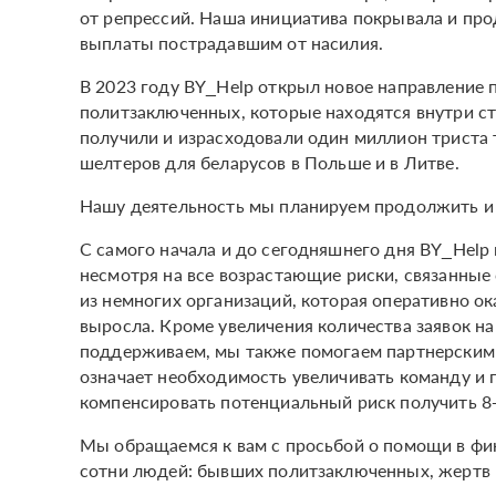
от репрессий. Наша инициатива покрывала и про
выплаты пострадавшим от насилия.
В 2023 году BY_Help открыл новое направление
политзаключенных, которые находятся внутри ст
получили и израсходовали один миллион триста 
шелтеров для беларусов в Польше и в Литве.
Нашу деятельность мы планируем продолжить и 
С самого начала и до сегодняшнего дня BY_Hel
несмотря на все возрастающие риски, связанные 
из немногих организаций, которая оперативно о
выросла. Кроме увеличения количества заявок н
поддерживаем, мы также помогаем партнерским 
означает необходимость увеличивать команду и п
компенсировать потенциальный риск получить 8+
Мы обращаемся к вам с просьбой о помощи в фи
сотни людей: бывших политзаключенных, жертв 