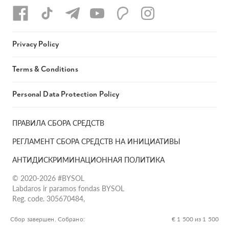
Privacy Policy
Terms & Conditions
Personal Data Protection Policy
ПРАВИЛА СБОРА СРЕДСТВ
РЕГЛАМЕНТ СБОРА СРЕДСТВ НА ИНИЦИАТИВЫ
АНТИДИСКРИМИНАЦИОННАЯ ПОЛИТИКА
© 2020-2026 #BYSOL
Labdaros ir paramos fondas BYSOL
Reg. code. 305670484,
Adress Vilniaus r. sav., Rudaminos sen., Skrabinės k., Skrabinės
g.17-1, LT-13253
Сбор завершен. Собрано:
€ 1 500 из 1 500