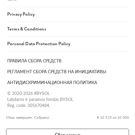
Privacy Policy
Terms & Conditions
Personal Data Protection Policy
ПРАВИЛА СБОРА СРЕДСТВ
РЕГЛАМЕНТ СБОРА СРЕДСТВ НА ИНИЦИАТИВЫ
АНТИДИСКРИМИНАЦИОННАЯ ПОЛИТИКА
© 2020-2026 #BYSOL
Labdaros ir paramos fondas BYSOL
Reg. code. 305670484,
Adress Vilniaus r. sav., Rudaminos sen., Skrabinės k., Skrabinės
g.17-1, LT-13253
Сбор завершен. Собрано:
€ 10 525 из 10 000
LT70 7300 0101 6724 1152, Swedbank, AB
SWIFT kodas HABALT22
Сбор закрыт