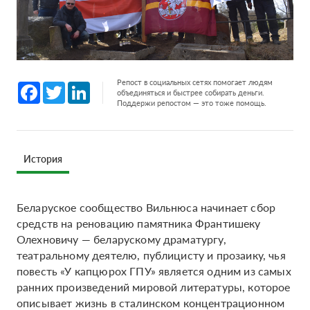
Репост в социальных сетях помогает людям
Facebook
Twitter
LinkedIn
объединяться и быстрее собирать деньги.
Поддержи репостом — это тоже помощь.
История
Беларуское сообщество Вильнюса начинает сбор
средств на реновацию памятника Франтишеку
Олехновичу — беларускому драматургу,
театральному деятелю, публицисту и прозаику, чья
повесть «У капцюрох ГПУ» является одним из самых
ранних произведений мировой литературы, которое
описывает жизнь в сталинском концентрационном