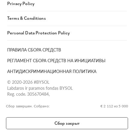
Privacy Policy
Terms & Conditions
Personal Data Protection Policy
ПРАВИЛА СБОРА СРЕДСТВ
РЕГЛАМЕНТ СБОРА СРЕДСТВ НА ИНИЦИАТИВЫ
АНТИДИСКРИМИНАЦИОННАЯ ПОЛИТИКА
© 2020-2026 #BYSOL
Labdaros ir paramos fondas BYSOL
Reg. code. 305670484,
Adress Vilniaus r. sav., Rudaminos sen., Skrabinės k., Skrabinės
g.17-1, LT-13253
Сбор завершен. Собрано:
€ 2 112 из 5 000
LT70 7300 0101 6724 1152, Swedbank, AB
SWIFT kodas HABALT22
Сбор закрыт
Banko kodas 73000