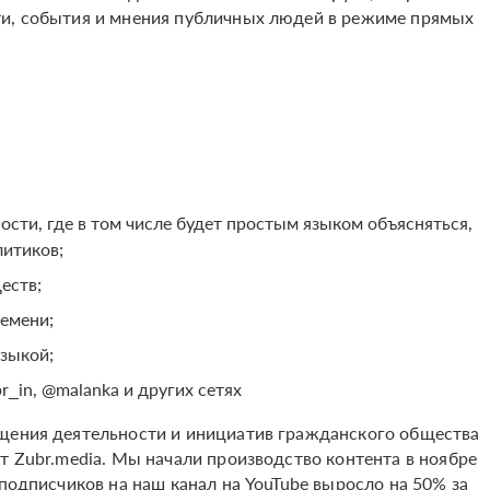
ти, события и мнения публичных людей в режиме прямых
сти, где в том числе будет простым языком объясняться,
литиков;
еств;
емени;
узыкой;
br_in, @malanka и других сетях
ещения деятельности и инициатив гражданского общества
т Zubr.media. Мы начали производство контента в ноябре
 подписчиков на наш канал на YouTube выросло на 50% за