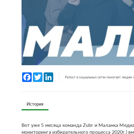
Facebook
Twitter
LinkedIn
Репост в социальных сетях помогает людям
История
Вот уже 5 месяца команда Zubr и Маланка Медиа
мониторинга избирательного процесса 2020г.) вм