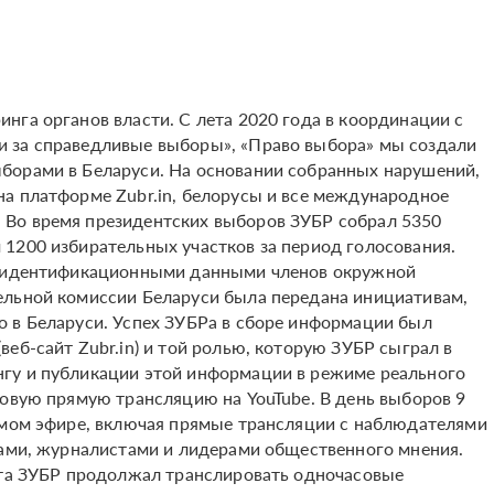
нга органов власти. С лета 2020 года в координации с
 за справедливые выборы», «Право выбора» мы создали
борами в Беларуси. На основании собранных нарушений,
а платформе Zubr.in, белорусы и все международное
Во время президентских выборов ЗУБР собрал 5350
1200 избирательных участков за период голосования.
 и идентификационными данными членов окружной
ельной комиссии Беларуси была передана инициативам,
 в Беларуси. Успех ЗУБРа в сборе информации был
еб-сайт Zubr.in) и той ролью, которую ЗУБР сыграл в
гу и публикации этой информации в режиме реального
совую прямую трансляцию на YouTube. В день выборов 9
ямом эфире, включая прямые трансляции с наблюдателями
тами, журналистами и лидерами общественного мнения.
ста ЗУБР продолжал транслировать одночасовые