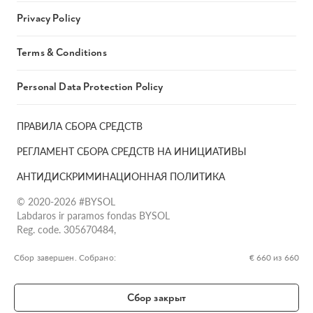
Privacy Policy
Terms & Conditions
Personal Data Protection Policy
ПРАВИЛА СБОРА СРЕДСТВ
РЕГЛАМЕНТ СБОРА СРЕДСТВ НА ИНИЦИАТИВЫ
АНТИДИСКРИМИНАЦИОННАЯ ПОЛИТИКА
© 2020-2026 #BYSOL
Labdaros ir paramos fondas BYSOL
Reg. code. 305670484,
Adress Vilniaus r. sav., Rudaminos sen., Skrabinės k., Skrabinės
g.17-1, LT-13253
Сбор завершен. Собрано:
€ 660 из 660
LT70 7300 0101 6724 1152, Swedbank, AB
SWIFT kodas HABALT22
Сбор закрыт
Banko kodas 73000