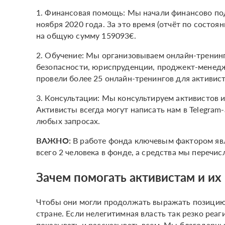
1. Финансовая помощь: Мы начали финансово по
ноября 2020 года. За это время (отчёт по состо
на общую сумму 159093€.
2. Обучение: Мы организовываем онлайн-тренинг
безопасности, юриспруденции, проджект-менедж
провели более 25 онлайн-тренингов для активис
3. Консультации: Мы консультируем активистов 
Активисты всегда могут написать нам в Telegram
любых запросах.
ВАЖНО:
В работе фонда ключевым фактором явля
всего 2 человека в фонде, а средства мы перечи
Зачем помогать активистам и их
Чтобы они могли продолжать выражать позицию
стране. Если нелегитимная власть так резко реа
показывать и рассказывать всем. Мы благодарны