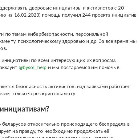
ддерживать дворовые инициативы и активистов с 20
янию на 16.02.2023) помощь получил 244 проекта инициатив
и по темам кибербезопасности, персональной
менту, психологическому здоровью и др. За все время мы
тов.
и инициативы по всем интересующих их вопросам.
-аккаунт
@bysol_help
и мы постараемся им помочь в
ется безопасность активистов: над заявками работает
сляем только через криптовалюту
 инициативам?
 беларусов относительно происходящего беспредела в
гирует на правду, то необходимо продолжать её
 небезразличным людям со всего мира, которые