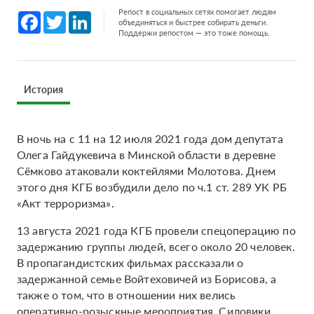
Репост в социальных сетях помогает людям
Facebook
Twitter
LinkedIn
объединяться и быстрее собирать деньги.
Поддержи репостом — это тоже помощь.
История
В ночь на с 11 на 12 июля 2021 года дом депутата
Олега Гайдукевича в Минской области в деревне
Сёмково атаковали коктейлями Молотова. Днем
этого дня КГБ возбудили дело по ч.1 ст. 289 УК РБ
«Акт терроризма».
13 августа 2021 года КГБ провели спецоперацию по
задержанию группы людей, всего около 20 человек.
В пропагандистских фильмах рассказали о
задержанной семье Войтеховичей из Борисова, а
также о том, что в отношении них велись
оперативно-розыскные мероприятия. Силовики