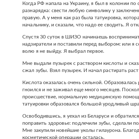
Когда РФ напала на Украину, я был в колонии по 
разнарядка: свести любую символику у заключен
правую. А у меня как раз была татуировка, кото
начальнику, и сказали, что надо ее сводить. Я от
Спустя 30 суток в ШИЗО начинаешь воспринимат
надзиратели и поставили перед выбором: или я с
волю я не выйду. Я выбрал первое.
Мне выдали пузырек с раствором кислоты и сказа
сжал зубы. Взял пузырек. И начал растирать раст
Кислота оказалась очень сильной. Образовалась 
гноился и не заживал еще много месяцев. Поско
происшествие, нормальную медицинскую помощь 
татуировки образовался большой уродливый шр
Освободившись, я уехал из Беларуси и обратилс
поправить здоровье: подлечили зубы, сделали по
Мне закупили новейшие уколы гилаурона. Благод
косметической операции осталась.