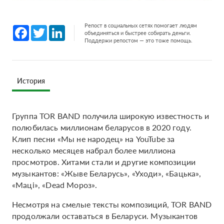
Репост в социальных сетях помогает людям
Facebook
Twitter
LinkedIn
объединяться и быстрее собирать деньги.
Поддержи репостом — это тоже помощь.
История
Группа TOR BAND получила широкую известность и
полюбилась миллионам беларусов в 2020 году.
Клип песни «Мы не народец» на YouTube за
несколько месяцев набрал более миллиона
просмотров. Хитами стали и другие композиции
музыкантов: «Жыве Беларусь», «Уходи», «Бацька»,
«Маці», «Dead Мороз».
Несмотря на смелые тексты композиций, TOR BAND
продолжали оставаться в Беларуси. Музыкантов