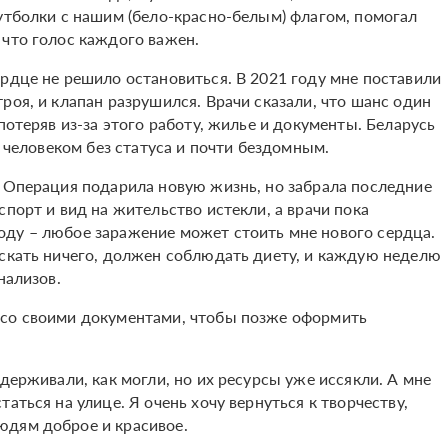
футболки с нашим (бело-красно-белым) флагом, помогал
 что голос каждого важен.
рдце не решило остановиться. В 2021 году мне поставили
роя, и клапан разрушился. Врачи сказали, что шанс один
потеряв из-за этого работу, жилье и документы. Беларусь
л человеком без статуса и почти бездомным.
. Операция подарила новую жизнь, но забрала последние
спорт и вид на жительство истекли, а врачи пока
оду – любое заражение может стоить мне нового сердца.
ускать ничего, должен соблюдать диету, и каждую неделю
нализов.
 со своими документами, чтобы позже оформить
держивали, как могли, но их ресурсы уже иссякли. А мне
аться на улице. Я очень хочу вернуться к творчеству,
юдям доброе и красивое.