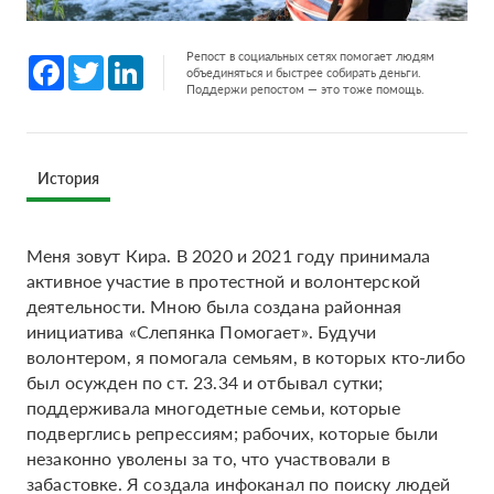
Репост в социальных сетях помогает людям
Facebook
Twitter
LinkedIn
объединяться и быстрее собирать деньги.
Поддержи репостом — это тоже помощь.
История
Меня зовут Кира. В 2020 и 2021 году принимала
активное участие в протестной и волонтерской
деятельности. Мною была создана районная
инициатива «‎Слепянка Помогает». Будучи
волонтером, я помогала семьям, в которых кто-либо
был осужден по ст. 23.34 и отбывал сутки;
поддерживала многодетные семьи, которые
подверглись репрессиям; рабочих, которые были
незаконно уволены за то, что участвовали в
забастовке. Я создала инфоканал по поиску людей