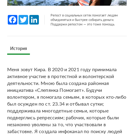
Репост в социальных сетях помогает людям
Facebook
Twitter
LinkedIn
объединяться и быстрее собирать деньги.
Поддержи репостом — это тоже помощь.
История
Меня зовут Кира. В 2020 и 2021 году принимала
активное участие в протестной и волонтерской
деятельности. Мною была создана районная
инициатива «‎Слепянка Помогает». Будучи
волонтером, я помогала семьям, в которых кто-либо
был осужден по ст. 23.34 и отбывал сутки;
поддерживала многодетные семьи, которые
подверглись репрессиям; рабочих, которые были
незаконно уволены за то, что участвовали в
забастовке. Я создала инфоканал по поиску людей